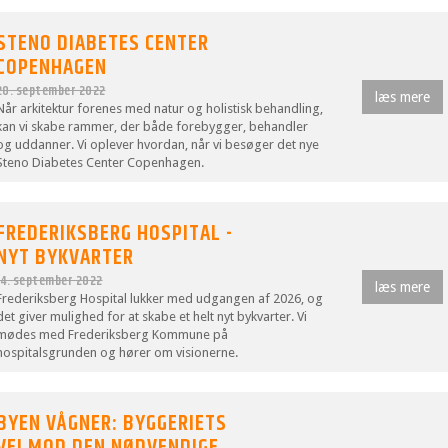
STENO DIABETES CENTER
COPENHAGEN
20. september 2022
læs mere
Når arkitektur forenes med natur og holistisk behandling,
kan vi skabe rammer, der både forebygger, behandler
og uddanner. Vi oplever hvordan, når vi besøger det nye
Steno Diabetes Center Copenhagen.
FREDERIKSBERG HOSPITAL -
NYT BYKVARTER
14. september 2022
læs mere
Frederiksberg Hospital lukker med udgangen af 2026, og
det giver mulighed for at skabe et helt nyt bykvarter. Vi
mødes med Frederiksberg Kommune på
hospitalsgrunden og hører om visionerne.
BYEN VÅGNER: BYGGERIETS
VEJ MOD DEN NØDVENDIGE