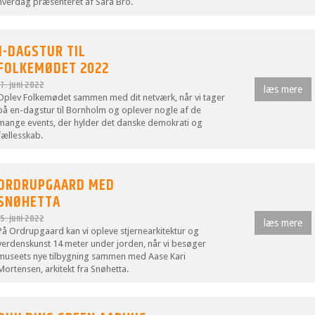
hverdag præsenteret af Sara Bro.
1-DAGSTUR TIL
FOLKEMØDET 2022
17. juni 2022
læs mere
Oplev Folkemødet sammen med dit netværk, når vi tager
på en-dagstur til Bornholm og oplever nogle af de
mange events, der hylder det danske demokrati og
fællesskab.
ORDRUPGAARD MED
SNØHETTA
15. juni 2022
læs mere
På Ordrupgaard kan vi opleve stjernearkitektur og
verdenskunst 14 meter under jorden, når vi besøger
museets nye tilbygning sammen med Aase Kari
Mortensen, arkitekt fra Snøhetta.