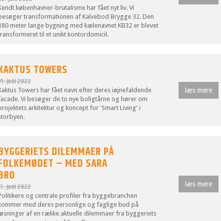
Kendt københavner-brutalisme har fået nyt liv. Vi
besøger transformationen af Kalvebod Brygge 32. Den
180 meter lange bygning med kælenavnet KB32 er blevet
transformeret til et unikt kontordomicil.
KAKTUS TOWERS
21. juni 2022
Kaktus Towers har fået navn efter deres iøjnefaldende
læs mere
facade. Vi besøger de to nye boligtårne og hører om
projektets arkitektur og koncept for 'Smart Living' i
storbyen.
BYGGERIETS DILEMMAER PÅ
FOLKEMØDET – MED SARA
BRO
læs mere
17. juni 2022
Politikere og centrale profiler fra byggebranchen
kommer med deres personlige og faglige bud på
løsninger af en række aktuelle dilemmaer fra byggeriets