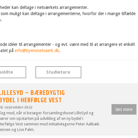
heder kan deltage i netværkets arrangementer.
r som muligt kan deltage i arrangementerne, hvorfor der i mange tilfælde
.
de idéer til arrangementer - og evt. være med til at arrangere et enkelt
riatet på
info@byensnetvaerk.dk
.
holdte
Studieture
LILLESYD – BÆREDYGTIG
BYDEL I HERFØLGE VEST
28. september 2022
læs mere
Tag med, når vi besøger forsamlingshuset LilleSyd og
hører om opstarten på udvikling af en ny bydel i
Herfølge Vest sammen med initiativtagerne Peter Aalbæk
Jensen og Lise Palm.