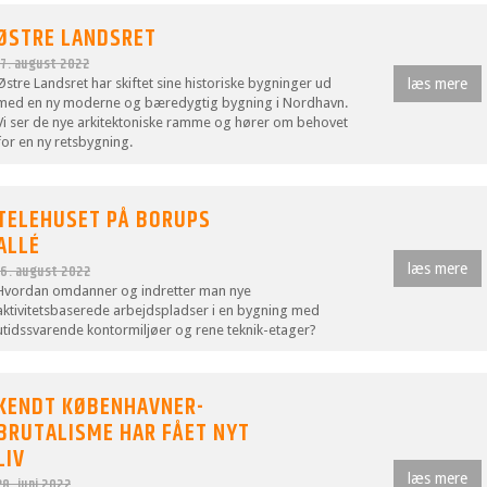
ØSTRE LANDSRET
17. august 2022
Østre Landsret har skiftet sine historiske bygninger ud
læs mere
med en ny moderne og bæredygtig bygning i Nordhavn.
Vi ser de nye arkitektoniske ramme og hører om behovet
for en ny retsbygning.
TELEHUSET PÅ BORUPS
ALLÉ
læs mere
16. august 2022
Hvordan omdanner og indretter man nye
aktivitetsbaserede arbejdspladser i en bygning med
utidssvarende kontormiljøer og rene teknik-etager?
KENDT KØBENHAVNER-
BRUTALISME HAR FÅET NYT
LIV
læs mere
28. juni 2022