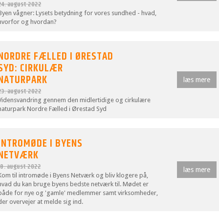
24. august 2022
Byen vågner: Lysets betydning for vores sundhed - hvad,
hvorfor og hvordan?
NORDRE FÆLLED I ØRESTAD
SYD: CIRKULÆR
NATURPARK
læs mere
23. august 2022
Vidensvandring gennem den midlertidige og cirkulære
naturpark Nordre Fælled i Ørestad Syd
INTROMØDE I BYENS
NETVÆRK
18. august 2022
læs mere
Kom til intromøde i Byens Netværk og bliv klogere på,
hvad du kan bruge byens bedste netværk til. Mødet er
både for nye og 'gamle' medlemmer samt virksomheder,
der overvejer at melde sig ind.