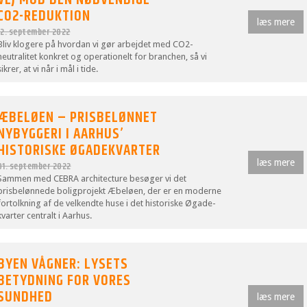
CO2-REDUKTION
læs mere
12. september 2022
Bliv klogere på hvordan vi gør arbejdet med CO2-
neutralitet konkret og operationelt for branchen, så vi
sikrer, at vi når i mål i tide.
ÆBELØEN – PRISBELØNNET
NYBYGGERI I AARHUS’
HISTORISKE ØGADEKVARTER
læs mere
01. september 2022
Sammen med CEBRA architecture besøger vi det
prisbelønnede boligprojekt Æbeløen, der er en moderne
fortolkning af de velkendte huse i det historiske Øgade-
kvarter centralt i Aarhus.
BYEN VÅGNER: LYSETS
BETYDNING FOR VORES
SUNDHED
læs mere