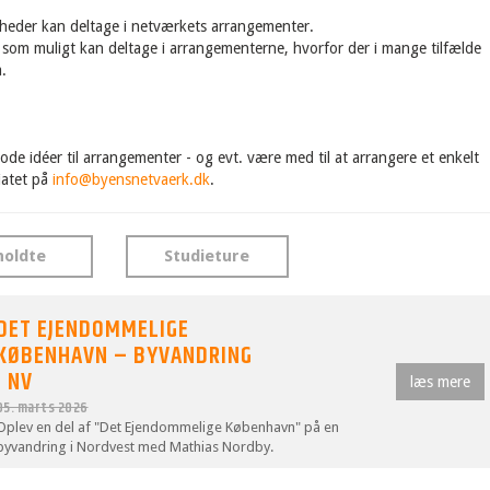
heder kan deltage i netværkets arrangementer.
r som muligt kan deltage i arrangementerne, hvorfor der i mange tilfælde
.
de idéer til arrangementer - og evt. være med til at arrangere et enkelt
riatet på
info@byensnetvaerk.dk
.
holdte
Studieture
DET EJENDOMMELIGE
KØBENHAVN – BYVANDRING
I NV
læs mere
05. marts 2026
Oplev en del af "Det Ejendommelige København" på en
byvandring i Nordvest med Mathias Nordby.