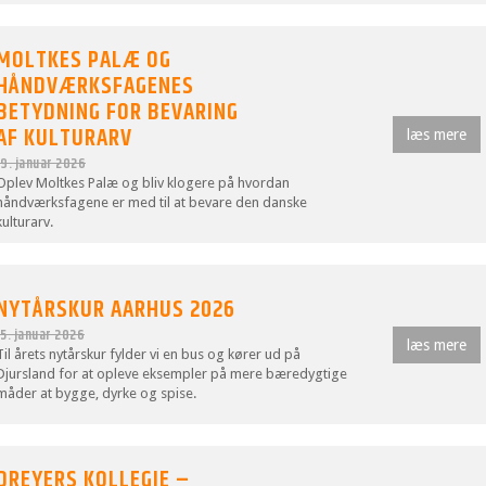
MOLTKES PALÆ OG
HÅNDVÆRKSFAGENES
BETYDNING FOR BEVARING
AF KULTURARV
læs mere
19. januar 2026
Oplev Moltkes Palæ og bliv klogere på hvordan
håndværksfagene er med til at bevare den danske
kulturarv.
NYTÅRSKUR AARHUS 2026
15. januar 2026
læs mere
Til årets nytårskur fylder vi en bus og kører ud på
Djursland for at opleve eksempler på mere bæredygtige
måder at bygge, dyrke og spise.
DREYERS KOLLEGIE –