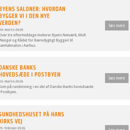
BYENS SALONER: HVORDAN
BYGGER VI I DEN NYE
VERDEN?
læs mere
04. marts 2026
Over tre eftermiddage inviterer Byens Netværk, Molt
Wengel og Rådet for Bæredygtigt Byggeri til
samtalesalon i Aarhus.
DANSKE BANKS
HOVEDSÆDE I POSTBYEN
læs mere
03. marts 2026
Kom på rundvisning i en del af Danske Banks hovedsæde
i Postbyen.
SUNDHEDSHUSET PÅ HANS
KIRKS VEJ
25. februar 2026
læs mere