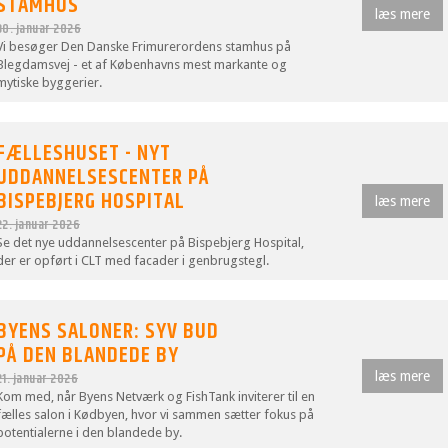
STAMHUS
læs mere
30. januar 2026
Vi besøger Den Danske Frimurerordens stamhus på
Blegdamsvej - et af Københavns mest markante og
mytiske byggerier.
FÆLLESHUSET - NYT
UDDANNELSESCENTER PÅ
BISPEBJERG HOSPITAL
læs mere
22. januar 2026
Se det nye uddannelsescenter på Bispebjerg Hospital,
der er opført i CLT med facader i genbrugstegl.
BYENS SALONER: SYV BUD
PÅ DEN BLANDEDE BY
læs mere
21. januar 2026
Kom med, når Byens Netværk og FishTank inviterer til en
fælles salon i Kødbyen, hvor vi sammen sætter fokus på
potentialerne i den blandede by.