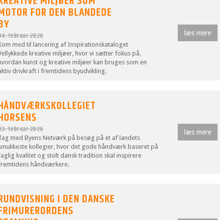
KREATIVE MILJØER SOM
MOTOR FOR DEN BLANDEDE
BY
læs mere
04. februar 2026
Kom med til lancering af Inspirationskataloget
Vellykkede kreative miljøer, hvor vi sætter fokus på,
hvordan kunst og kreative miljøer kan bruges som en
aktiv drivkraft i fremtidens byudvikling.
HÅNDVÆRKSKOLLEGIET
HORSENS
03. februar 2026
læs mere
Tag med Byens Netværk på besøg på et af landets
smukkeste kollegier, hvor det gode håndværk baseret på
faglig kvalitet og stolt dansk tradition skal inspirere
fremtidens håndværkere.
RUNDVISNING I DEN DANSKE
FRIMURERORDENS