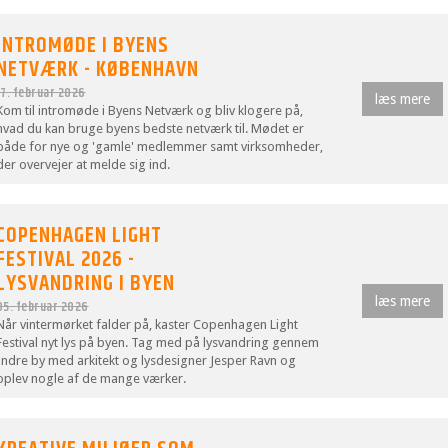
INTROMØDE I BYENS
NETVÆRK - KØBENHAVN
17. februar 2026
læs mere
Kom til intromøde i Byens Netværk og bliv klogere på,
hvad du kan bruge byens bedste netværk til. Mødet er
både for nye og 'gamle' medlemmer samt virksomheder,
der overvejer at melde sig ind.
COPENHAGEN LIGHT
FESTIVAL 2026 -
LYSVANDRING I BYEN
læs mere
05. februar 2026
Når vintermørket falder på, kaster Copenhagen Light
Festival nyt lys på byen. Tag med på lysvandring gennem
Indre by med arkitekt og lysdesigner Jesper Ravn og
oplev nogle af de mange værker.