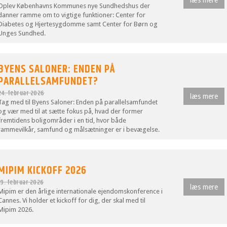
Oplev Københavns Kommunes nye Sundhedshus der
danner ramme om to vigtige funktioner: Center for
Diabetes og Hjertesygdomme samt Center for Børn og
Unges Sundhed.
BYENS SALONER: ENDEN PÅ
PARALLELSAMFUNDET?
24. februar 2026
læs mere
Tag med til Byens Saloner: Enden på parallelsamfundet
og vær med til at sætte fokus på, hvad der former
fremtidens boligområder i en tid, hvor både
rammevilkår, samfund og målsætninger er i bevægelse.
MIPIM KICKOFF 2026
19. februar 2026
læs mere
Mipim er den årlige internationale ejendomskonference i
Cannes. Vi holder et kickoff for dig, der skal med til
Mipim 2026.