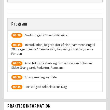
Program
Godmorgen v/ Byens Netværk
08:30
Introduktion, begrebsforståelse, sammenhæng til
08:45
2030-agendaen v / Camilla Ryhl, forskningsdirektør, Bevica
Fonden
Altid fokus på sted- og rumsans v/ seniorforsker
09:15
Sidse Grangaard, Redaktør, Rumsans
Spørgsmål og samtale
09:30
Fortsat god Arkitekturens Dag
09:45
PRAKTISK INFORMATION