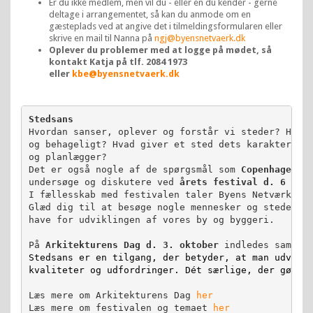
Er du ikke medlem, men vil du - eller en du kender - gerne
deltage i arrangementet, så kan du anmode om en
gæsteplads ved at angive det i tilmeldingsformularen eller
skrive en mail til Nanna på
ngj@byensnetvaerk.dk
Oplever du problemer med at logge på mødet, så
kontakt Katja på tlf. 2084 1973
eller
kbe@byensnetvaerk.dk
Stedsans 
Hvordan sanser, oplever og forstår vi steder? Hvorn
og behageligt? Hvad giver et sted dets karakter, og
og planlægger? 

Det er også nogle af de spørgsmål som 
Copenhagen A
undersøge og diskutere ved 
årets festival d. 6 – 1
I fællesskab med festivalen taler Byens Netværk med
Glæd dig til at besøge nogle mennesker og steder, d
have for udviklingen af vores by og byggeri. 

På 
Arkitekturens Dag d. 3. oktober 
Stedsans er en tilgang, der betyder, at man udvikle
kvaliteter og udfordringer. Dét særlige, der gør s
Læs mere om Arkitekturens Dag 
her
Læs mere om festivalen og temaet 
her