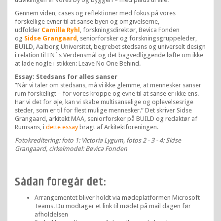
Gennem viden, cases og reflektioner med fokus på vores
forskellige evner til at sanse byen og omgivelserne,
udfolder
Camilla Ryhl
, forskningsdirektør, Bevica Fonden
og
Sidse Grangaard
, seniorforsker og forskningsgruppeleder,
BUILD, Aalborg Universitet, begrebet stedsans og universelt design
i relation til FN´s Verdensmål og det bagvedliggende løfte om ikke
at lade nogle i stikken: Leave No One Behind.
Essay: Stedsans for alles sanser
”Når vi taler om stedsans, må vi ikke glemme, at mennesker sanser
rum forskelligt – for vores kroppe og evne til at sanse er ikke ens.
Har vi det for øje, kan vi skabe multisanselige og oplevelsesrige
steder, som er til for flest mulige mennesker.” Det skriver Sidse
Grangaard, arkitekt MAA, seniorforsker på BUILD og redaktør af
Rumsans, i
dette essay
bragt af Arkitektforeningen.
Fotokreditering: foto 1: Victoria Lygum, fotos 2 - 3 - 4: Sidse
Grangaard, cirkelmodel: Bevica Fonden
Sådan foregår det:
Arrangementet bliver holdt via mødeplatformen Microsoft
Teams. Du modtager et link til mødet på mail dagen før
afholdelsen