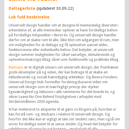
Deltagerliste
(opdateret 30.09.22)
Luk fuld beskrivelse
Universelt design handler om at designe til menneskelig diversitet i
erkendelse af, at alle mennesker oplever at have forskellige behov
på forskellige tidspunkter i deres liv. Og universelt design handler
derfor om at skabe rum til alle. Ikke blot om adgangen til rum, men
om muligheden for at deltage og få oplevelser uanset alder,
funktionsevne eller individuelle behov. Det betyder, at universelt
design rummer muligheden for såvel sanselige, stimulerende og
oplevelsesmæssige tiltag såvel som funktionelle og praktiske tiltag.
Rumsans
er et digitalt univers om universelt design, der fremhæver
gode eksempler på og viden, der kan bidrage til at skabe en
inkluderende og socialt bæredygtig arkitektur. Og Bevica Fondens
Universal Design Hub formidler forskningsbaseret viden om
universelt design som et tværfagligt princip der styrker
ligeværdighed og inklusion i alle rammerne for det levede liv, og
sikrer Leave No One Behind forpligtelsen i arbejdet med
Verdensmålenes 2030 agenda.
Vi har invitereret to eksperter til at gøre os klogere på, hvordan vi
kan forstå rum- og stedsans i relation til universelt design. Og
hvorfor det ikke kun er vigtigt at tale om stedets sans, men også om
vores forskellige evner til at sanse stedet. Og hvad det betyder for
udviklingen af vores by og byggeri – med plads til alle.