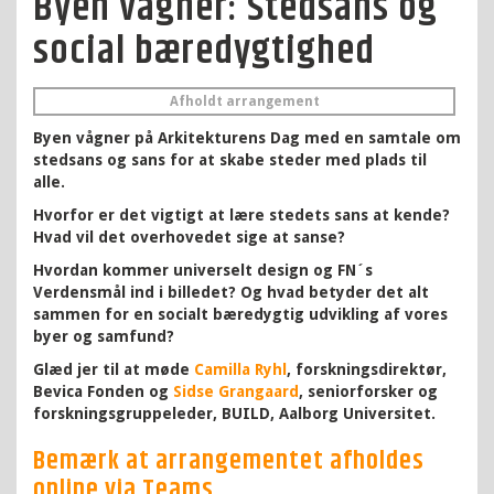
Byen vågner: Stedsans og
social bæredygtighed
Afholdt arrangement
Byen vågner på Arkitekturens Dag med en samtale om
stedsans og sans for at skabe steder med plads til
alle.
Hvorfor er det vigtigt at lære stedets sans at kende?
Hvad vil det overhovedet sige at sanse?
Hvordan kommer universelt design og FN´s
Verdensmål ind i billedet? Og hvad betyder det alt
sammen for en socialt bæredygtig udvikling af vores
byer og samfund?
Glæd jer til at møde
Camilla Ryhl
, forskningsdirektør,
Bevica Fonden og
Sidse Grangaard
, seniorforsker og
forskningsgruppeleder, BUILD, Aalborg Universitet.
Bemærk at arrangementet afholdes
online via Teams.