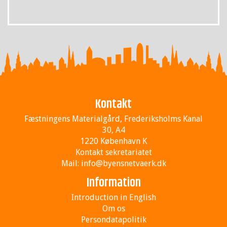
Kontakt
Fæstningens Materialgård, Frederiksholms Kanal
30, A4
1220 København K
Kontakt sekretariatet
Mail:
info@byensnetvaerk.dk
Information
Introduction in English
Om os
Persondatapolitik