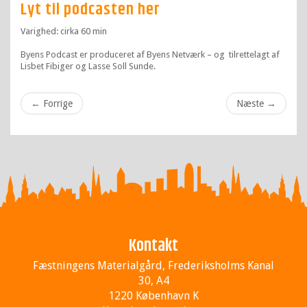
Lyt til podcasten her
Varighed: cirka 60 min
Byens Podcast er produceret af Byens Netværk – og tilrettelagt af
Lisbet Fibiger og Lasse Soll Sunde.
←
Forrige
Næste
→
Kontakt
Fæstningens Materialgård, Frederiksholms Kanal
30, A4
1220 København K