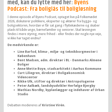
med, kan du lytte med her:
Byens
Podcast: Fra boliglås til boligløsning
I denne episode af Byens Podcast, optaget live på Folkemødet
2026, diskuterer politikere, eksperter og aktører fra bygge- og
boligsektoren, hvordan vi får sat gang i flyttekæderne og skaber
plads til både unge, børnefamilier og seniorer. Skal løsningen
findes i mere styring, mere frihed - eller findes der nogle nye veje,
vi ikke har taget endnu?
De medvirkende er:
Line Barfod, klima-, miljø- og teknikborgmester i
København
Bent Madsen, adm. direktør i BL - Danmarks Almene
Boliger
Anne Mette Boye, stadsarkitekt i Aarhus Kommune
Curt Liliegren, direktør i Boligøkonomisk
Videncenter
Rikke Ulk, stifter og direktør i Antropologerne
Peter Aalbæk, landsbyudvikler Herfølge Bjergby
Mathias Nordby, byplanlægger og indehaver af Urban
Studio
Debatten modereres af
Kristine Virén.