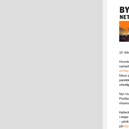
10. feb
Hvorda
samarb
of Pla
fokus 
paneld
virkel
Nyt i k
Postbye
museum
Københ
i etape
- udvi
på i
By