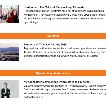
Konference: The Value of Placemaking, 25. marts
Hvordan kan kultur og kreativitet blive del af fremtidens byplanlægning?
Konferencen
The Value of Placemaking Conference 2026
sætter fokus 
økonomiske, sociale og kulturelle værdi gennem creative placemaking i
byudviklingen.
Studietur
Studietur til Tirana, 6. - 9. maj 2026
Tag med, når vi til foråret sætter kurs mod en ny og anderledes destinat
Tirana i Albanien, der efter årtiers kommunistisk styre har åbnet sig so
levende, eksperimenterende og farverig storby i hjertet af Balkan.
Nyheder til og fra branchen
Ny podcastserie dykker ned i vinduets rolle i kunsten
VILLUM Window Collection lancerer en ny podcastserie ”Iconic Windows
Arts” med arkitekt og studievært Ane Cortzen som vært. Serien unders
vinduets rolle i kunsten gennem værker fra bl.a. arkitektur. Læs mere og
podcastserien
her
.