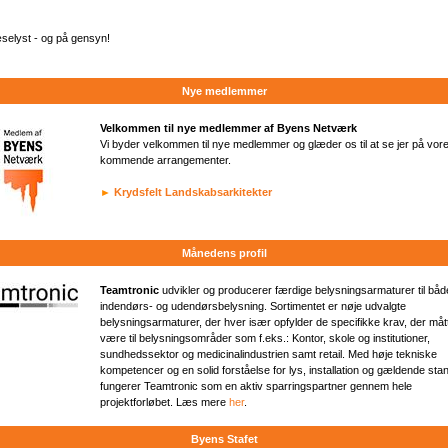
.
selyst - og på gensyn!
Nye medlemmer
Velkommen til nye medlemmer af Byens Netværk
Vi byder velkommen til nye medlemmer og glæder os til at se jer på vor
kommende arrangementer.
►
Krydsfelt Landskabsarkitekter
Månedens profil
Teamtronic
udvikler og producerer færdige belysningsarmaturer til båd
indendørs- og udendørsbelysning. Sortimentet er nøje udvalgte
belysningsarmaturer, der hver især opfylder de specifikke krav, der måt
være til belysningsområder som f.eks.: Kontor, skole og institutioner,
sundhedssektor og medicinalindustrien samt retail. Med høje tekniske
kompetencer og en solid forståelse for lys, installation og gældende sta
fungerer Teamtronic som en aktiv sparringspartner gennem hele
projektforløbet. Læs mere
her
.
Byens Stafet