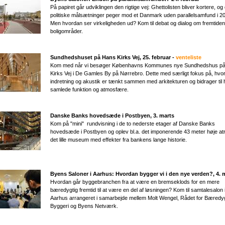
På papiret går udviklingen den rigtige vej: Ghettolisten bliver kortere, og
politiske målsætninger peger mod et Danmark uden parallelsamfund i 2
Men hvordan ser virkeligheden ud? Kom til debat og dialog om fremtide
boligområder.
Sundhedshuset på Hans Kirks Vej, 25. februar -
venteliste
Kom med når vi besøger Københavns Kommunes nye Sundhedshus p
Kirks Vej i De Gamles By på Nørrebro. Dette med særligt fokus på, hvo
indretning og akustik er tænkt sammen med arkitekturen og bidrager til
samlede funktion og atmosfære.
Danske Banks hovedsæde i Postbyen, 3. marts
Kom på "mini" rundvisning i de to nederste etager af Danske Banks
hovedsæde i Postbyen og oplev bl.a. det imponerende 43 meter høje at
det lille museum med effekter fra bankens lange historie.
Byens Saloner i Aarhus: Hvordan bygger vi i den nye verden?, 4. 
Hvordan går byggebranchen fra at være en bremseklods for en mere
bæredygtig fremtid til at være en del af løsningen? Kom til samtalesalon 
Aarhus arrangeret i samarbejde mellem Molt Wengel, Rådet for Bæredyg
Byggeri og Byens Netværk.