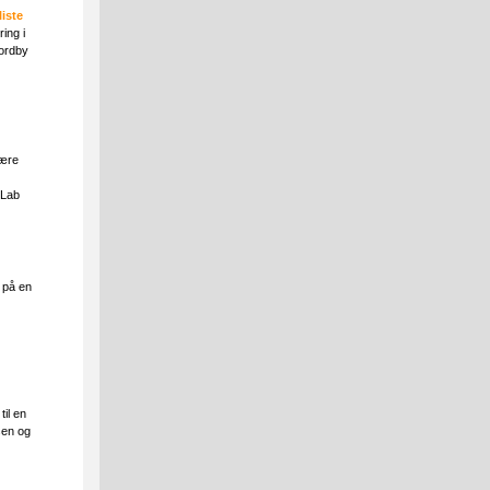
liste
ing i
ordby
lære
 Lab
 på en
til en
sen og