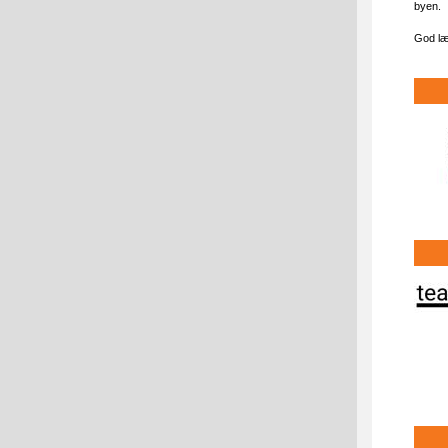
byen
God læ