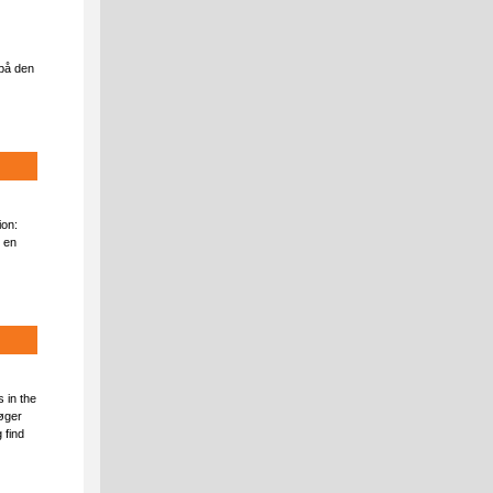
på den
ion:
m en
 in the
øger
 find