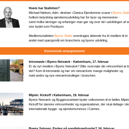
Hvem har Stafetten?
Michael Nielsen, Adm. direktør i Danica Ejendomme svarer i
Byens Staf
hvilken betydning ejendomsudvikling har for byer og mennesker -
samt hvilke læringer og erfaringer man gør sig over tid i udviklingen af e
stor bydel som Postbyen.
Medlemsstafetten
Byens Stafet
overdrages løbende fra ét medlem til et
andet med spørgsmål om branchens og byens udvikling.
Kommende arrangementer
Intromøde i Byens Netværk - København, 17. februar
Er du nyt medlem i Byens Netværk? Eller overvejer din virksomhed at b
det? Kom til intromøde og hør om netværkets mange muligheder og
mød andre og nye netværkskolleger i branchen.
Mipim: Kickoff i København, 19. februar
Byens Netværk og Byggesocietetet byder velkommen til et fælles Mipim
Kickoff for danske virksomheder og organisationer, der skal deltage i d
internationale bygge- og ejendomsmesse i Cannes.
Byens Saloner: Enden på parallelsamfundet?​ 24. februar