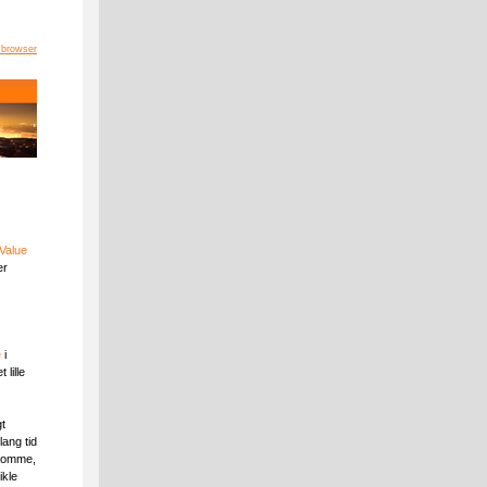
 browser
Value
er
e
i
lille
t
lang tid
ndomme,
ikle