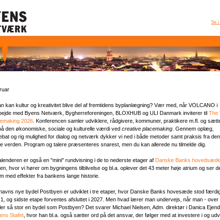
Se i
ruar
n kan kultur og kreativitet blive del af fremtidens byplanlægning? Vær med, når VOLCANO i
ejde med Byens Netværk, Bygherreforeningen, BLOXHUB og ULI Danmark inviterer til
The 
cemaking 2026
. Konferencen samler udviklere, rådgivere, kommuner, praktikere m.fl. og sætt
på den økonomiske, sociale og kulturelle værdi ved
creative placemaking
. Gennem oplæg,
ebat og rig mulighed for dialog og netværk dykker vi ned i både metoder samt praksis fra den
ige verden. Program og talere præsenteres snarest, men du kan allerede nu tilmelde dig.
alenderen er også en "mini" rundvisning i de to nederste etager af
Danske Banks hovedsæd
n, hvor vi hører om bygningens tilblivelse og bl.a. oplever det 43 meter høje atrium og ser det 
 med effekter fra bankens lange historie.
avns nye bydel Postbyen er udviklet i tre etaper, hvor Danske Banks hovesæde stod færdig
 1, og sidste etape forventes afsluttet i 2027. Men hvad lærer man undervejs, når man - over 
kler så stor en bydel som Postbyen? Det svarer Michael Nielsen, Adm. direktør i Danica Eje
ens Stafet
, hvor han bl.a. også sætter ord på det ansvar, der følger med at investere i og udv