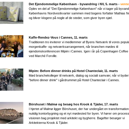
Det Ejendommelige København - byvandring i NV, 5. marts -
vente
Oplev en del af ”Det Ejendommelige København" når vi tager på byvandr
Københavns Nordvestkvarter sammen med bogens forfatter Mathias N
og bliver klogere på nogle af de steder, som giver byen sjæl.
Kaffe-Rendez-Vous i Cannes, 11. marts
Traditionen tro inviterer vi medlemmer af Byens Netværk til vores popu
morgenkaffe- og netværksarrangement, når branchen mødes til
ejendomskonferencen Mipim i Cannes. Igen i år på Copenhagen Coffee
ved Marché Forville.
Mipim: Before dinner drinks på Hotel Chanteclair​, 11. marts
Mød branchekolleger til netværk, dialog og socialt samvær, når vi byder
"before dinner drink" i gårdrummet på Hotel Chanteclair i Cannes.
Börshuset i Malmø og besøg hos Krook & Tjäder
,
17. marts
I hjertet af Malmø ligger Börshuset, der har undergået en transformation 
nutidig kontorbygning og et nyt mødested for byen. Vi hører om proces
visionen bag projektet med arkitekt og bygherre. Bagefter besøger vi
Arkitekterna Krook & Tjäder.