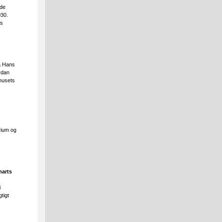
 de
030.
ns
å Hans
rdan
 husets
rium og
marts
i
tigt