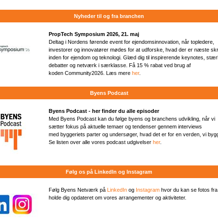
Nyheder til og fra branchen
PropTech Symposium 2026, 21. maj
Deltag i Nordens førende event for ejendomsinnovation, når topledere,
investorer og innovatører mødes for at udforske, hvad der er næste skr
inden for ejendom og teknologi. Glæd dig til inspirerende keynotes, stæ
debatter og netværk i særklasse. Få 15 % rabat ved brug af
koden Community2026. Læs mere
her
.
Byens Podcast
Byens Podcast - her finder du alle episoder
Med Byens Podcast kan du følge byens og branchens udvikling, når vi
sætter fokus på aktuelle temaer og tendenser gennem interviews
med byggeriets parter og undersøger, hvad det er for en verden, vi bygge
Se listen over alle vores podcast udgivelser
her
.
Følg os på LinkedIn og Instagram
Følg Byens Netværk på
LinkedIn
og
Instagram
hvor du kan se fotos fra
holde dig opdateret om vores arrangementer og aktiviteter.