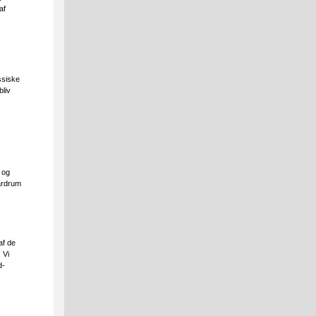
af
ssiske
bliv
r og
årdrum
af de
 Vi
d-