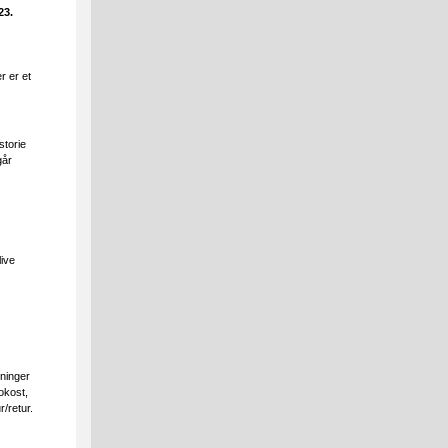
23.
r er et
storie
går
live
sninger
okost,
r/retur.