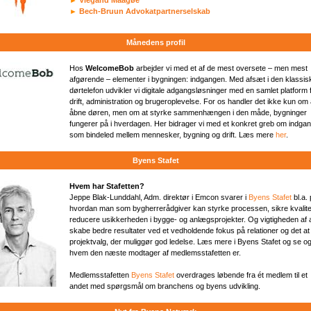
►
Viegand Maagøe
►
Bech-Bruun Advokatpartnerselskab
Månedens profil
Hos
WelcomeBob
arbejder vi med et af de mest oversete – men mest
afgørende – elementer i bygningen: indgangen. Med afsæt i den klassis
dørtelefon udvikler vi digitale adgangsløsninger med en samlet platform 
drift, administration og brugeroplevelse. For os handler det ikke kun om 
åbne døren, men om at styrke sammenhængen i den måde, bygninger
fungerer på i hverdagen. Her bidrager vi med et konkret greb om indga
som bindeled mellem mennesker, bygning og drift. Læs mere
her
.
Byens Stafet
Hvem har Stafetten?
Jeppe Blak-Lunddahl, Adm. direktør i Emcon svarer i
Byens Stafet
bl.a. 
hvordan man som bygherrerådgiver kan styrke processen, sikre kvalit
reducere usikkerheden i bygge- og anlægsprojekter. Og vigtigheden af 
skabe bedre resultater ved et vedholdende fokus på relationer og det at
projektvalg, der muliggør god ledelse. Læs mere i Byens Stafet og se o
hvem den næste modtager af medlemsstafetten er.
Medlemsstafetten
Byens Stafet
overdrages løbende fra ét medlem til et
andet med spørgsmål om branchens og byens udvikling.