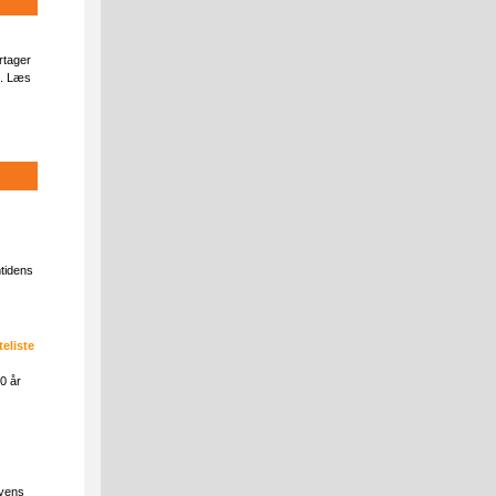
rtager
n. Læs
tidens
teliste
0 år
Byens