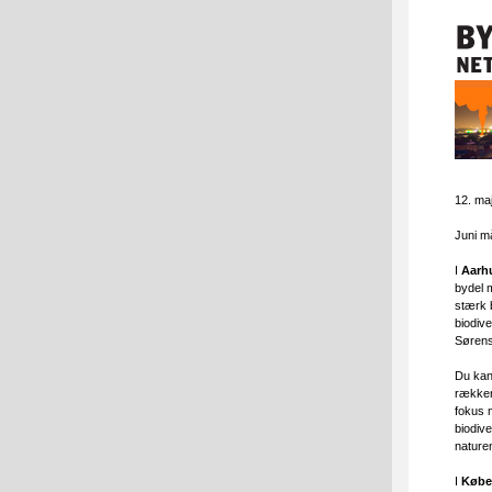
12. ma
Juni m
I
Aarh
bydel 
stærk 
biodive
Sørens
Du kan
rækken
fokus 
biodive
naturen
I
Købe