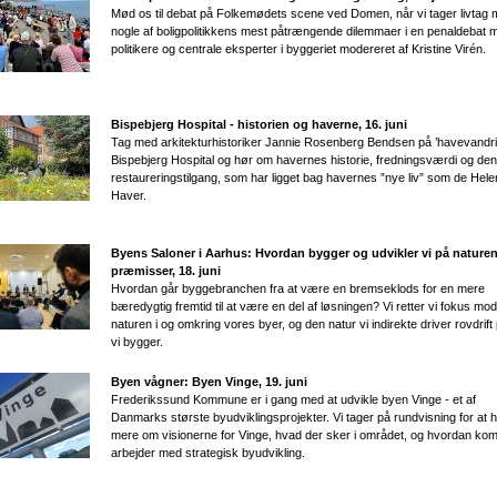
Mød os til debat på Folkemødets scene ved Domen, når vi tager livtag
nogle af boligpolitikkens mest påtrængende dilemmaer i en penaldebat 
politikere og centrale eksperter i byggeriet modereret af Kristine Virén.
Bispebjerg Hospital - historien og haverne​, 16. juni
Tag med arkitekturhistoriker Jannie Rosenberg Bendsen på ’havevandri
Bispebjerg Hospital og hør om havernes historie, fredningsværdi og den
restaureringstilgang, som har ligget bag havernes ”nye liv” som de Hel
Haver.
Byens Saloner i Aarhus: Hvordan bygger og udvikler vi på nature
præmisser, 18. juni
Hvordan går byggebranchen fra at være en bremseklods for en mere
bæredygtig fremtid til at være en del af løsningen? Vi retter vi fokus mod
naturen i og omkring vores byer, og den natur vi indirekte driver rovdrift
vi bygger.
Byen vågner: Byen Vinge, 19. juni
Frederikssund Kommune er i gang med at udvikle byen Vinge - et af
Danmarks største byudviklingsprojekter. Vi tager på rundvisning for at 
mere om visionerne for Vinge, hvad der sker i området, og hvordan k
arbejder med strategisk byudvikling.