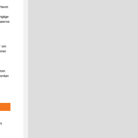
Haver.
igtige
 Søerne
r om
ammer
ser.
vordan
es