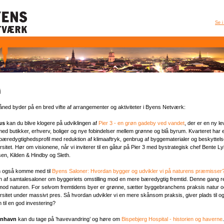
Se i
j
åned byder på en bred vifte af arrangementer og aktiviteter i Byens Netværk:
us
kan du blive klogere på udviklingen af
Pier 3 - en grøn gadeby ved vandet
, der er en ny l
med butikker, erhverv, boliger og nye fobindelser mellem grønne og blå byrum. Kvarteret har 
bæredygtighedsprofil med reduktion af klimaaftryk, genbrug af byggematerialer og beskyttels
rsitet. Hør om visionene, når vi inviterer til en gåtur på Pier 3 med bystrategisk chef Bente L
en, Kilden & Hindby og Sleth.
 også komme med til
Byens Saloner: Hvordan bygger og udvikler vi på naturens præmisser
 af samtalesaloner om byggeriets omstilling mod en mere bæredygtig fremtid. Denne gang ret
mod naturen. For selvom fremtidens byer er grønne, sætter byggebranchens praksis natur o
rsitet under massivt pres. Så hvordan udvikler vi en mere skånsom praksis, giver plads til o
 til en god investering?
nhavn
kan du tage på ’havevandring’ og høre om
Bispebjerg Hospital - historien og haverne
.