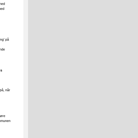
 med
med
ng’ på
ende
ns
 på, når
høre
ommunen