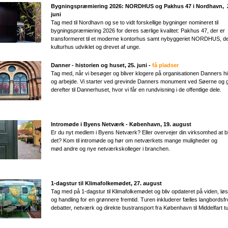
Bygningspræmiering 2026: NORDHUS og Pakhus 47 i Nordhavn​, 
juni
Tag med til Nordhavn og se to vidt forskellige bygninger nomineret til
bygningspræmiering 2026 for deres særlige kvalitet: Pakhus 47, der er
transformeret til et moderne kontorhus samt nybyggeriet NORDHUS, de
kulturhus udviklet og drevet af unge.
Danner - historien og huset, 25. juni -
få pladser
Tag med, når vi besøger og bliver klogere på organisationen Danners hi
og arbejde. Vi starter ved grevinde Danners monument ved Søerne og 
derefter til Dannerhuset, hvor vi får en rundvisning i de offentlige dele.
Intromøde i Byens Netværk - København, 19. august
Er du nyt medlem i Byens Netværk? Eller overvejer din virksomhed at b
det? Kom til intromøde og hør om netværkets mange muligheder og
mød andre og nye netværkskolleger i branchen.
1-dagstur til Klimafolkemødet, 27. august
Tag med på 1-dagstur til Klimafolkemødet og bliv opdateret på viden, lø
og handling for en grønnere fremtid. Turen inkluderer fælles langbordsfr
debatter, netværk og direkte bustransport fra København til Middelfart tu