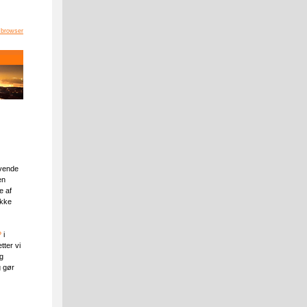
 browser
evende
en
e af
ykke
?
i
ter vi
g
g gør