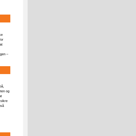
ke
for
at
ngen –
på,
eten og
at
 sikre
gså