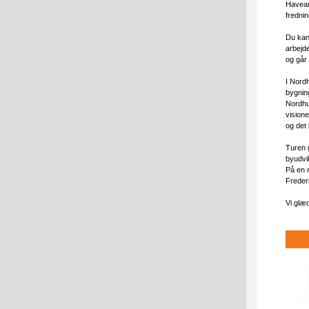
Haveanl
fredni
Du kan
arbejd
og går 
I Nord
bygnin
Nordhu
visione
og det 
Turen 
byudvik
På en r
Freder
Vi glæd