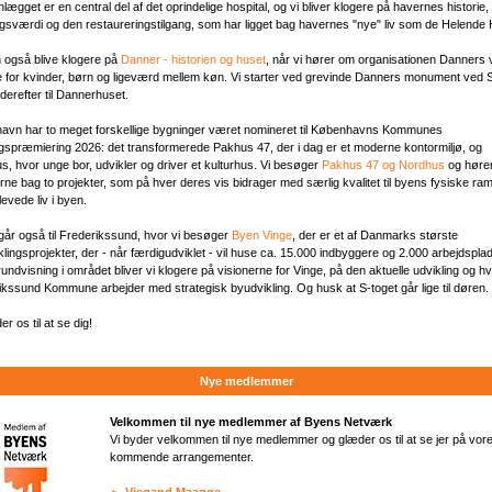
ægget er en central del af det oprindelige hospital, og vi bliver klogere på havernes historie,
ngsværdi og den restaureringstilgang, som har ligget bag havernes "nye" liv som de Helende 
 også blive klogere på
Danner - historien og huset
, når vi hører om organisationen Danners v
e for kvinder, børn og ligeværd mellem køn. Vi starter ved grevinde Danners monument ved
derefter til Dannerhuset.
havn har to meget forskellige bygninger været nomineret til Københavns Kommunes
gspræmiering 2026: det transformerede Pakhus 47, der i dag er et moderne kontormiljø, og
s, hvor unge bor, udvikler og driver et kulturhus. Vi besøger
Pakhus 47 og Nordhus
og høre
rne bag to projekter, som på hver deres vis bidrager med særlig kvalitet til byens fysiske r
levede liv i byen.
går også til Frederikssund, hvor vi besøger
Byen Vinge
, der er et af Danmarks største
lingsprojekter, der - når færdigudviklet - vil huse ca. 15.000 indbyggere og 2.000 arbejdsplad
undvisning i området bliver vi klogere på visionerne for Vinge, på den aktuelle udvikling og h
ikssund Kommune arbejder med strategisk byudvikling. Og husk at S-toget går lige til døren.
er os til at se dig!
Nye medlemmer
Velkommen til nye medlemmer af Byens Netværk
Vi byder velkommen til nye medlemmer og glæder os til at se jer på vor
kommende arrangementer.