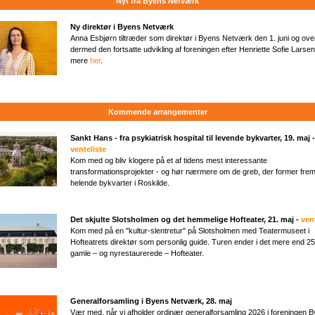
Nyt fra Byens Netværk
Ny direktør i Byens Netværk
Anna Esbjørn tiltræder som direktør i Byens Netværk den 1. juni og ove
dermed den fortsatte udvikling af foreningen efter Henriette Sofie Larse
mere
her
.
Kommende arrangementer
Sankt Hans - fra psykiatrisk hospital til levende bykvarter, 19. maj -
venteliste
Kom med og bliv klogere på et af tidens mest interessante
transformationsprojekter - og hør nærmere om de greb, der former frem
helende bykvarter i Roskilde.
Det skjulte Slotsholmen og det hemmelige Hofteater​, 21. maj -
ven
Kom med på en "kultur-slentretur" på Slotsholmen med Teatermuseet i
Hofteatrets direktør som personlig guide. Turen ender i det mere end 25
gamle – og nyrestaurerede – Hofteater.
Generalforsamling i Byens Netværk, 28. maj
Vær med, når vi afholder ordinær generalforsamling 2026 i foreningen 