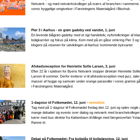
Netværk - og mød netværkskolleger på tværs af branchen i rammerne 
vores hyggelige omgivelser i Fæstningens Materialgård i Bloxhub.
Pier 3 i Aarhus - en grøn gadeby ved vandet​, 1. juni
En levende blågrøn gadeby med et rigt handelsliv, nyfortolkninger af kla
boligkarréer og fokus på klima. Kom med på en gåtur omkring Pier 3 og 
klogere på visionen for udviklingen af Aarhus’ kommende bykvarter.
Afskedsreception for Henriette Sofie Larsen, 3. juni
Efter 22 år i spidsen for Byens Netværk stopper direktør Henriette Sofie
Larsen til sommer. Derfor inviterer vi til afskedsreception med jazz, tale
masser af hygge og samvær under orange parasoller i vores grønne g
i Fæstningens Materialgård.
1-dagstur til Folkemødet, 12. juni -
venteliste
Tag med på 1-dagstur til Folkemødet fredag den 12. juni og oplev nogle 
mange debatter og events over dialog og netværk med branchekolleger.
kører med bus direkte fra København til Allinge med færgeoverfart Ysta
Rønne t/r.
Debat på Folkemødet: Fra boliglås til boligløsning​, 12. juni