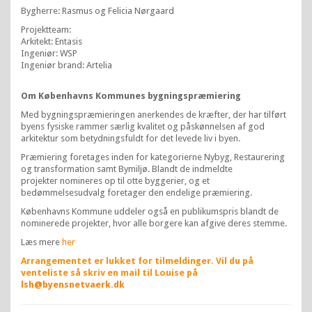
Bygherre: Rasmus og Felicia Nørgaard
Projektteam:
Arkitekt: Entasis
Ingeniør: WSP
Ingeniør brand: Artelia
Om Københavns Kommunes bygningspræmiering
Med bygningspræmieringen anerkendes de kræfter, der har tilført
byens fysiske rammer særlig kvalitet og påskønnelsen af god
arkitektur som betydningsfuldt for det levede liv i byen.
Præmiering foretages inden for kategorierne Nybyg, Restaurering
og transformation samt Bymiljø. Blandt de indmeldte
projekter nomineres op til otte byggerier, og et
bedømmelsesudvalg foretager den endelige præmiering.
Københavns Kommune uddeler også en publikumspris blandt de
nominerede projekter, hvor alle borgere kan afgive deres stemme.
Læs mere
her
Arrangementet er lukket for tilmeldinger. Vil du på
venteliste så skriv en mail til Louise på
lsh@byensnetvaerk.dk