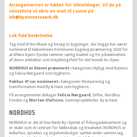
Arrangementet er lukket for tilmeldinger. Vil du på
venteliste så skriv en mail til Louise på
lsh@byensnetvaerk.dk
Luk fuld beskrivelse
Tag med til Nordhavn og besøg to bygninger, der begge har været
nomineret til Københavns Kommunes bygningspræmiering 2026 for
at tilføre byens fysiske rammer særlig kvalitet og for påskønnelsen
af deres arkitektur som betydningsfuld for det levede liv i byen.
NORDHUS er blevet præmieret
i kategorien: Nybyg med Rasmus
og Felicia Nørgaard som bygherre.
Pakhus 47 var nomineret
i kategorien: Restaurering og
transformation med By & Havn som bygherre.
På arrangementet deltager
Felicia Nørgaard
, Stifter, Nordhus
Fonden og
Morten Olafsson
, Seniorprojektleder, By & Havn
NORDHUS
NORDHUS er del af Den Røde By i hjertet af Århusgadekvarteret og
er skabt som et centrum for fællesskab og kreativitet. NORDHUS er
kulturhus, spisehus og ungdomsboliger samlet under samme tag,