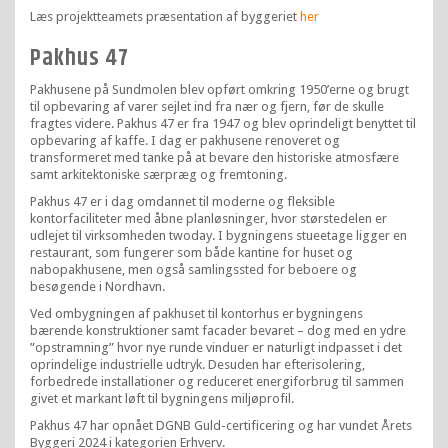
Læs projektteamets præsentation af byggeriet
her
Pakhus 47
Pakhusene på Sundmolen blev opført omkring 1950’erne og brugt
til opbevaring af varer sejlet ind fra nær og fjern, før de skulle
fragtes videre. Pakhus 47 er fra 1947 og blev oprindeligt benyttet til
opbevaring af kaffe. I dag er pakhusene renoveret og
transformeret med tanke på at bevare den historiske atmosfære
samt arkitektoniske særpræg og fremtoning.
Pakhus 47 er i dag omdannet til moderne og fleksible
kontorfaciliteter med åbne planløsninger, hvor størstedelen er
udlejet til virksomheden twoday. I bygningens stueetage ligger en
restaurant, som fungerer som både kantine for huset og
nabopakhusene, men også samlingssted for beboere og
besøgende i Nordhavn.
Ved ombygningen af pakhuset til kontorhus er bygningens
bærende konstruktioner samt facader bevaret – dog med en ydre
”opstramning” hvor nye runde vinduer er naturligt indpasset i det
oprindelige industrielle udtryk. Desuden har efterisolering,
forbedrede installationer og reduceret energiforbrug til sammen
givet et markant løft til bygningens miljøprofil.
Pakhus 47 har opnået DGNB Guld-certificering og har vundet Årets
Byggeri 2024 i kategorien Erhverv.