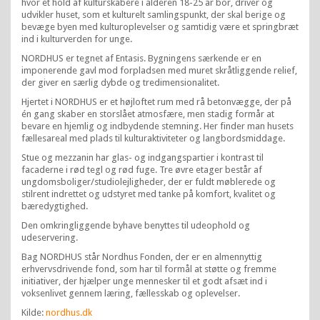
hvor et hold af kulturskabere i alderen 18-25 år bor, driver og
udvikler huset, som et kulturelt samlingspunkt, der skal berige og
bevæge byen med kulturoplevelser og samtidig være et springbræt
ind i kulturverden for unge.
NORDHUS er tegnet af Entasis. Bygningens særkende er en
imponerende gavl mod forpladsen med muret skråtliggende relief,
der giver en særlig dybde og tredimensionalitet.
Hjertet i NORDHUS er et højloftet rum med rå betonvægge, der på
én gang skaber en storslået atmosfære, men stadig formår at
bevare en hjemlig og indbydende stemning. Her finder man husets
fællesareal med plads til kulturaktiviteter og langbordsmiddage.
Stue og mezzanin har glas- og indgangspartier i kontrast til
facaderne i rød tegl og rød fuge. Tre øvre etager består af
ungdomsboliger/studiolejligheder, der er fuldt møblerede og
stilrent indrettet og udstyret med tanke på komfort, kvalitet og
bæredygtighed.
Den omkringliggende byhave benyttes til udeophold og
udeservering.
Bag NORDHUS står Nordhus Fonden, der er en almennyttig
erhvervsdrivende fond, som har til formål at støtte og fremme
initiativer, der hjælper unge mennesker til et godt afsæt ind i
voksenlivet gennem læring, fællesskab og oplevelser.
Kilde:
nordhus.dk