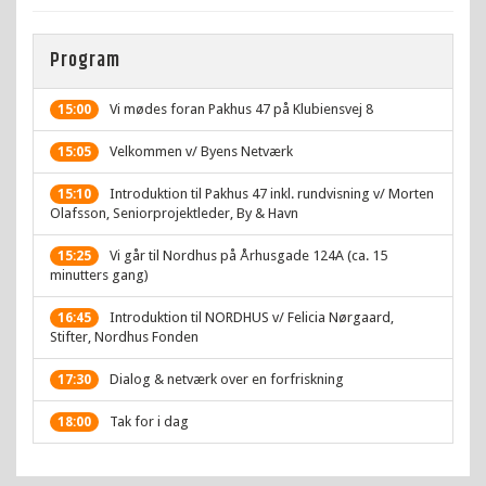
Program
Vi mødes foran Pakhus 47 på Klubiensvej 8
15:00
Velkommen v/ Byens Netværk
15:05
Introduktion til Pakhus 47 inkl. rundvisning v/ Morten
15:10
Olafsson, Seniorprojektleder, By & Havn
Vi går til Nordhus på Århusgade 124A (ca. 15
15:25
minutters gang)
Introduktion til NORDHUS v/ Felicia Nørgaard,
16:45
Stifter, Nordhus Fonden
Dialog & netværk over en forfriskning
17:30
Tak for i dag
18:00