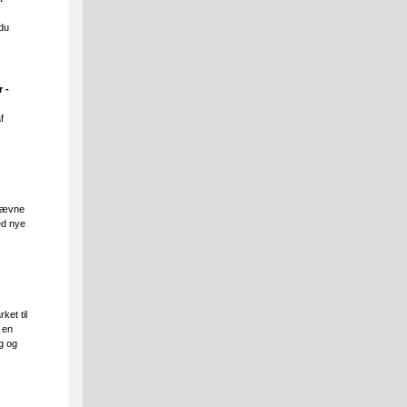
 du
 -
f
stævne
ed nye
ket til
 en
g og