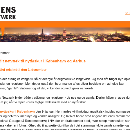
Se i
vember
it netværk til nytårskur i København og Aarhus
Bird pris indtil den 1. december
 der stadig er længe til, så er det nye år alligevel ikke langt væk. Og med dét følger nye ople
der og relationer. Men det er også der, hvor mange af os bliver bevidste om at holde fast
tioner, "gamle" relationer og alt det, vi kender og ved, giver os værdi.
 Netværk fylder både traditioner og relationer - de nye og de gamle. Derfor håber vi at se rigt
f jer, når vi fejrer vores faglige fællesskab med en nytårskur.
nytårskur i København
den 9. januar. Her mødes vi til middag, musikalsk indslag og masse
er og netværk med nye og kendte ansigter. Og hvilket bedre sted at gøre det end i rammern
okrati Garage på Rentemestervej i NV, der er skabt som et sted, hvor netop mennesker, sam
esskaber er i fokus. Glæd dig til at sætte dig til bords i det stemningsfyldte gamle smedje- og
rksted, nyd de skønne toner af vokalensemblet UngKlang og træk ud i baren under de kulør