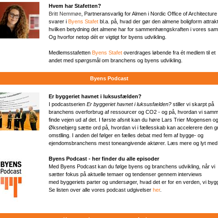
Hvem har Stafetten?
Britt Nemmøe
, Partneransvarlig for Almen i Nordic Office of Architecture
svarer i
Byens Stafet
bl.a. på, hvad der gør den almene boligform attrakt
hvilken betydning det almene har for sammenhængskraften i vores sa
Og hvorfor netop dét er vigtigt for byens udvikling.
Medlemsstafetten
Byens Stafet
overdrages løbende fra ét medlem til et
andet med spørgsmål om branchens og byens udvikling.
Byens Podcast
Er byggeriet havnet i luksusfælden?
I podcastserien
Er byggeriet havnet i luksusfælden?
stiller vi skarpt på
branchens overforbrug af ressourcer og CO2 - og på, hvordan vi sam
finde vejen ud af det. I første afsnit kan du høre Lars Trier Mogensen o
Øksnebjerg sætte ord på, hvordan vi i fællesskab kan accelerere den 
omstlling. I anden del følger en fælles debat med fem af bygge- og
ejendomsbranchens mest toneangivende aktører. Læs mere og lyt me
Byens Podcast - her finder du alle episoder
Med Byens Podcast kan du følge byens og branchens udvikling, når vi
sætter fokus på aktuelle temaer og tendenser gennem interviews
med byggeriets parter og undersøger, hvad det er for en verden, vi bygge
Se listen over alle vores podcast udgivelser
her
.