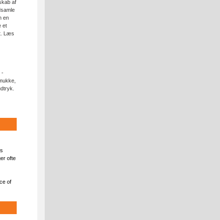
skab af
dsamle
m en
 et
gt. Læs
 -
smukke,
dtryk.
ns
er ofte
ce of