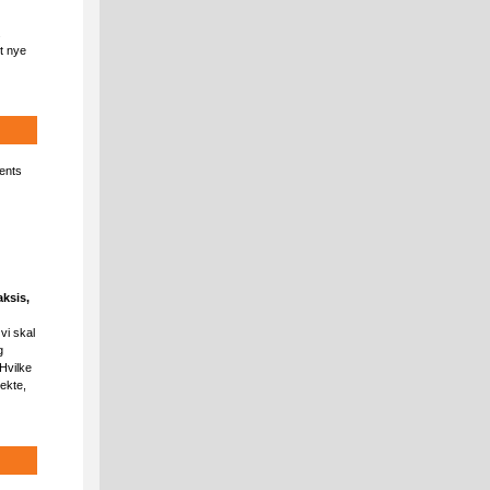
.
et nye
vents
ksis​,
vi skal
g
Hvilke
ekte,