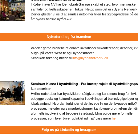
I København NV har Demokrati Garage skabt et sted, hvor mennesker,
samtaler og fællesskaber er i fokus. Netop som det er i Byens Netværk
Derfor glæder vi os til at samles netop hér til en festlig begyndelse på d
år:
byens bedste nytårskur
.
Nyheder til og fra branchen
Vi deler gerne branche relevante invitationer til konferencer, debatter, e
o.lign. på vores website og i nyhedsbrevet.
Send kort tekst og billede til
info@byensnetvaerk.dk
Seminar: Kunst i byudvikling - Fra kunstprojekt til byudviklingspra
3. december
Hvilke redskaber har byudviklere, rådgivere og kunstnere brug for, hvis 
opbygge social og kulturel kapacitet i udviklingen af bæredygtige byer o
lokalsamfund. Hvordan forbinder vi det levede liv og det byggede miljø? 
processer, metoder og samarbejdsformer kan bygge bro mellem den dir
uformelle involvering af beboere i stedsudvikling og de mere formelle
processer, som byer bliver udviklet ud fra? Læs mere
her
.
Følg os på LinkedIn og Instagram