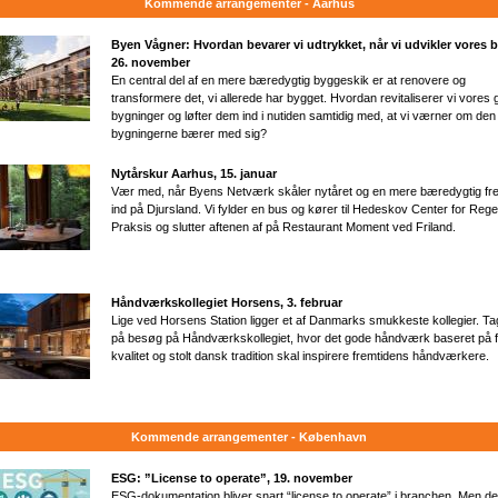
Kommende arrangementer - Aarhus
Byen Vågner: Hvordan bevarer vi udtrykket, når vi udvikler vores b
26. november
En central del af en mere bæredygtig byggeskik er at renovere og
transformere det, vi allerede har bygget. Hvordan revitaliserer vi vores
bygninger og løfter dem ind i nutiden samtidig med, at vi værner om den 
bygningerne bærer med sig?
Nytårskur Aarhus, 15. januar
Vær med, når Byens Netværk skåler nytåret og en mere bæredygtig fr
ind på Djursland. Vi fylder en bus og kører til Hedeskov Center for Rege
Praksis og slutter aftenen af på Restaurant Moment ved Friland.
Håndværkskollegiet Horsens, 3. februar
Lige ved Horsens Station ligger et af Danmarks smukkeste kollegier. T
på besøg på Håndværkskollegiet, hvor det gode håndværk baseret på f
kvalitet og stolt dansk tradition skal inspirere fremtidens håndværkere.
Kommende arrangementer - København
ESG: ”License to operate”,
19. november
ESG-dokumentation bliver snart “license to operate” i branchen. Men de