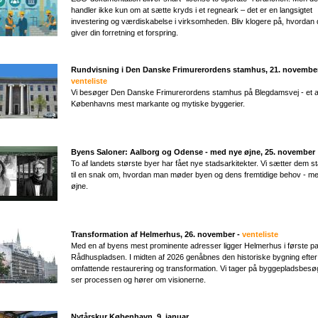
handler ikke kun om at sætte kryds i et regneark – det er en langsigtet
investering og værdiskabelse i virksomheden. Bliv klogere på, hvordan
giver din forretning et forspring.
Rundvisning i Den Danske Frimurerordens stamhus, 21. november
venteliste
Vi besøger Den Danske Frimurerordens stamhus på Blegdamsvej - et a
Københavns mest markante og mytiske byggerier.
Byens Saloner: Aalborg og Odense - med nye øjne​, 25. november
To af landets største byer har fået nye stadsarkitekter. Vi sætter dem 
til en snak om, hvordan man møder byen og dens fremtidige behov - m
øjne.
Transformation af Helmerhus, 26. november -
venteliste
Med en af byens mest prominente adresser ligger Helmerhus i første par
Rådhuspladsen. I midten af 2026 genåbnes den historiske bygning efter
omfattende restaurering og transformation. Vi tager på byggepladsbesø
ser processen og hører om visionerne.
Nytårskur København, 9. januar