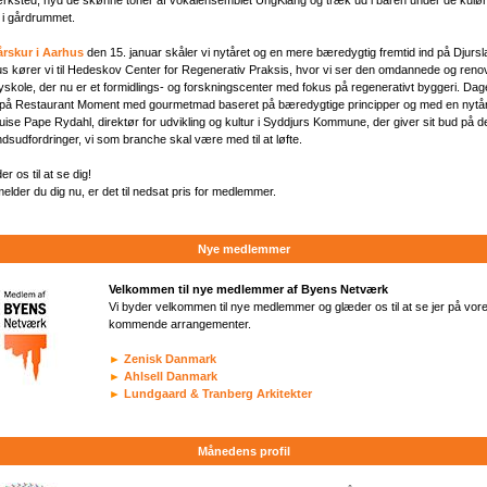
 i gårdrummet.
årskur i Aarhus
den 15. januar skåler vi nytåret og en mere bæredygtig fremtid ind på Djursl
s kører vi til Hedeskov Center for Regenerativ Praksis, hvor vi ser den omdannede og ren
yskole, der nu er et formidlings- og forskningscenter med fokus på regenerativt byggeri. Da
r på Restaurant Moment med gourmetmad baseret på bæredygtige principper og med en nytår
ise Pape Rydahl, direktør for udvikling og kultur i Syddjurs Kommune, der giver sit bud på d
dsudfordringer, vi som branche skal være med til at løfte.
er os til at se dig!
lmelder du dig nu, er det til nedsat pris for medlemmer.
Nye medlemmer
Velkommen til nye medlemmer af Byens Netværk
Vi byder velkommen til nye medlemmer og glæder os til at se jer på vor
kommende arrangementer.
►
Zenisk Danmark
►
Ahlsell Danmark
►
Lundgaard & Tranberg Arkitekter
Månedens profil