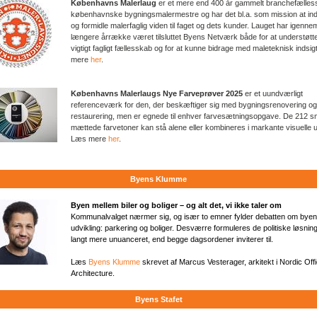
Københavns Malerlaug
er et mere end 400 år gammelt branchefælles
københavnske bygningsmalermestre og har det bl.a. som mission at in
og formidle malerfaglig viden til faget og dets kunder. Lauget har igenne
længere årrække været tilsluttet Byens Netværk både for at understøtte
vigtigt fagligt fællesskab og for at kunne bidrage med maleteknisk indsi
mere
her
.
Københavns Malerlaugs Nye Farveprøver 2025
er et uundværligt
referenceværk for den, der beskæftiger sig med bygningsrenovering og
restaurering, men er egnede til enhver farvesætningsopgave. De 212 
mættede farvetoner kan stå alene eller kombineres i markante visuelle u
Læs mere
her
.
Byens Klumme
Byen mellem biler og boliger – og alt det, vi ikke taler om
Kommunalvalget nærmer sig, og især to emner fylder debatten om bye
udvikling: parkering og boliger. Desværre formuleres de politiske løsning
langt mere unuanceret, end begge dagsordener inviterer til.
Læs
Byens Klumme
skrevet af Marcus Vesterager, arkitekt i Nordic Offi
Architecture.
Byens Stafet