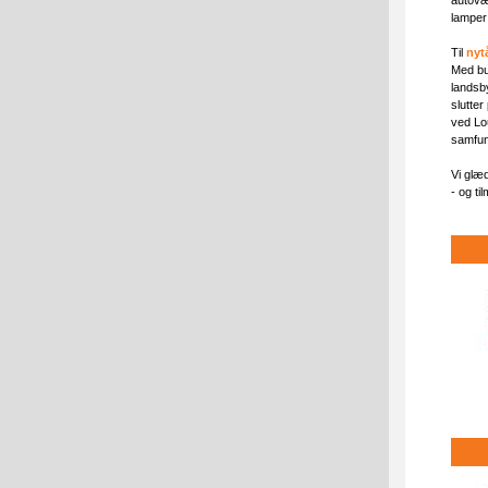
lamper
Til
nyt
Med bu
landsb
slutte
ved Lou
samfun
Vi glæd
- og ti