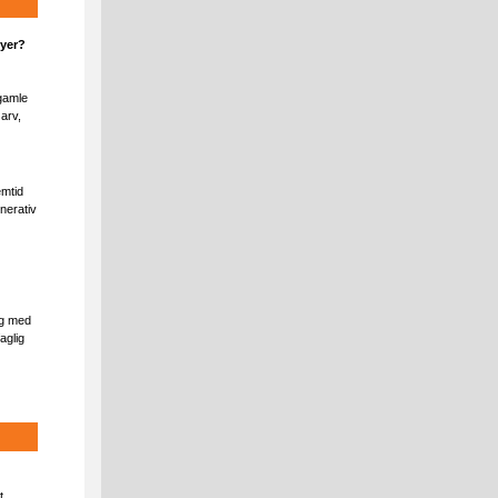
yer?​
 gamle
arv,
emtid
nerativ
ag med
aglig
t