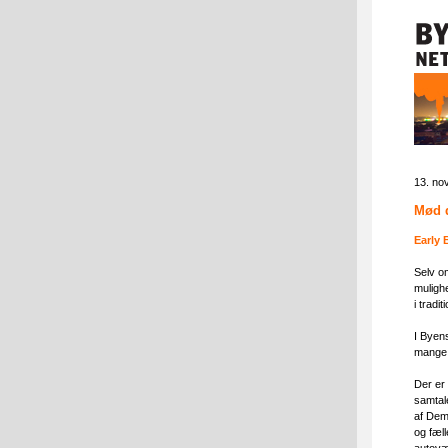
13. no
Mød d
Early 
Selv om
mulighe
i tradi
I Byens
mange a
Der er
samtal
af Dem
og fæll
autovæ