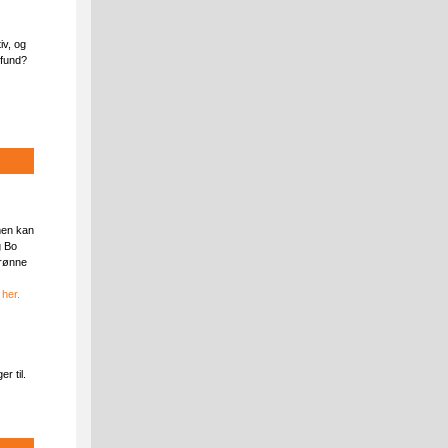
iv, og
mfund?
men kan
g Bo
grønne
d
her.
r til.