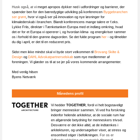
Husk også, at v
i meget apropos dykker ned i udfordringer og barrierer, der
spænder ben for den bæredygtige udvikling på konferencen
Byggebranchen
ser grønt
, hvor vi også ser på innovation og nye løsninger for
klimalederskab i branchen. Blandt konferencens mange talere er f.eks.
Lykke Friis, direktør i Tænketanken Europa med et indlæg omkring, hvad
det er for et Europa vi opererer i, og hvordan klima- og energikriser rammer
os i forhold til den grønne dagsorden. Se det fulde program
her
- og tilmelder
du dig i april, er det til en reduceret pris.
Sidst men ikke mindst skal vi byde stort velkommen til
Brovang Skilte &
Design
og
DAHL Advokatpartnerselskab
som nye medlemmer af
foreningen. Vi glæder os til at se jer på vores kommende arrangementer.
Med venlig hilsen
Byens Netværk
Månedens profil
Vi hedder
TOGETHER
, fordi vi helt bogstaveligt
bringer mennesker sammen. Vi ved fra forskning
indenfor helende arkitektur, at de sociale rum har
en afgørende betydning for menneskers trivsel.
Desværre er det ikke altid, at de indtænkes i
arkitekturen, og undersøgelser viser, at stress og
ensomhed stiger i befolkningen.
For os er