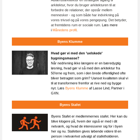
Adfærdsarkitektur en strategisk tilgang til
arkitektur, hvor du bruger arkitekturen til at
forbedre de relationer, der opstår mellem
mennesker - og som både har indvirkning på
vores trivsel og på vores pengepung. Det betyder,
at fremtidens rum er sociale rum.
Læs mere
i
Månedens profil
.
Byens Klumme
Hvad gør vi med den ’uelskede’
bygningsmasse?
Når nedrivning ikke længere er en bæredygtig
løsning, hvad gør vi så med den arkitektur fra
50’erne og frem, som i den brede offentlighed ofte
bliver betragtet som grim? Uanset kvaliteten skal vi
til at transformere fremfor at rive ned og bygge
nyt. Læs
Byens Klumme
af Lasse Lind, Partner i
GXN.
Byens Stafet
Byens Stafet er medlemmernes stafet. Her kan du
blive klogere på, hvem der også er med i dit
netværk, og hvad de interesserer sig for i byen
her og nu. Stafetten gives løbende videre til en
person i netværket udvalgt af stafetholderen.