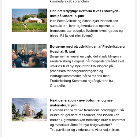
klimalederskab i branchen.
Den bæredygtige livsform leves i storbyen -
ikke på landet, 7. juni
Hør Peter Aalbæk og Simon Kjær Hansen i en
samtale om, hvor og hvordan de oplever, at
fremtidens bæredygtige livsform leves, gødes og
trives. På landet eller i byen?
Borgerne med på udviklingen af Frederiksberg
Hospital, 8. juni
Borgerne har været en vigtig del af udviklingen af
Frederiksberg Hospital, når hospitalsområdet skal
udvikles til et nyt bykvarter. Bliv klogere på
processen for borgerinddragelse og
inddragelsesmetoder, når vi mødes med
Frederiksberg Kommune og rådgiverne fra
Grandville.
Next generation - nye boformer og nye
materialer, 9. juni
Hvordan kan vi tænke fremtidens boligbyggeri, så
vi ikke bruger flere ressourcer, end kloden kan
bære? Og hvordan kan fremtidige krav til boformer
og materialer åbne for nye boligkvaliteter?
Tre pavilloner og vinderteams viser vejen frem.