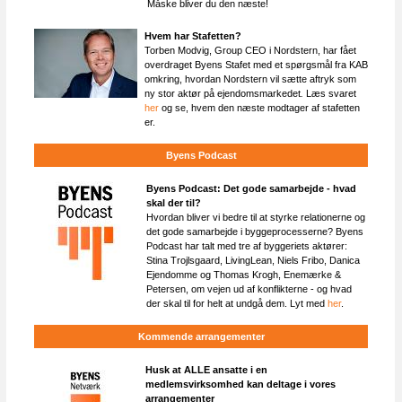
Måske bliver du den næste!
Hvem har Stafetten?
Torben Modvig, Group CEO i Nordstern, har fået
overdraget Byens Stafet med et spørgsmål fra KAB
omkring, hvordan Nordstern vil sætte aftryk som
ny stor aktør på
ejendomsmarkedet
.
Læs svaret
her
og se, hvem den næste modtager af stafetten
er.
Byens Podcast
Byens Podcast: Det gode samarbejde - hvad
skal der til?
Hvordan bliver vi bedre til at styrke relationerne og
det gode samarbejde i byggeprocesserne? Byens
Podcast har talt med tre af byggeriets aktører:
Stina Trojlsgaard, LivingLean, Niels Fribo, Danica
Ejendomme og Thomas Krogh, Enemærke &
Petersen, om vejen ud af konflikterne - og hvad
der skal til for helt at undgå dem. Lyt med
her
.
Kommende arrangementer
Husk at ALLE ansatte i en
medlemsvirksomhed kan deltage i vores
arrangementer