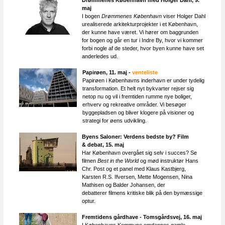
Drømmenes København med Holger Dahl, 9.
maj
I bogen
Drømmenes København
viser Holger Dahl
urealiserede arkitekturprojekter i et København,
der kunne have været. Vi hører om baggrunden
for bogen og går en tur i Indre By, hvor vi kommer
forbi nogle af de steder, hvor byen kunne have set
anderledes ud.
Papirøen, 11. maj -
venteliste
Papirøen i Københavns inderhavn er under tydelig
transformation. Et helt nyt bykvarter rejser sig
netop nu og vil i fremtiden rumme nye boliger,
erhverv og rekreative områder. Vi besøger
byggepladsen og bliver klogere på visioner og
strategi for øens udvikling.
Byens Saloner: Verdens bedste by? Film
& debat​, 15. maj
Har København overgået sig selv i succes? Se
filmen
Best in the World
og mød instruktør Hans
Chr. Post og et panel med Klaus Kastbjerg,
Karsten R.S. Ifversen, Mette Mogensen, Nina
Mathisen og Balder Johansen, der
debatterer filmens kritiske blik på den bymæssige
optur.
Fremtidens gårdhave - Tomsgårdsvej, 16. maj