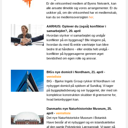
Er din virksomhed medlem af Byens Netværk, kan
alle ansatte tilmelde sig vores arrangementer. Er du
usikker på, om din virksomhed har et medlemskab,
kan du se medlemsoversigten
her
.
AARHUS: Oplever du (også) konflikter i
samarbejdet?, 20. april
Hvordan styrker vi samarbejdet og undgår
konflikter på en byggesag? Bliv klogere på,
hvordan du med få enkle værktøjer kan blive
bedre til at håndtere - eller endda helt undgå -
konflikter på byggesagerne gennem øget
bevidsthed om egen rolle og ansvar.
BIGs nye domicil i Nordhavn, 21. april -
venteliste
BIG - Bjarke Ingels Group rykker til Nordhavn i et
nybygget domicil på spidsen af Sundkaj. Vi tager
på byggepladsbesøg og ser byggeriet, der med sin
komplekse konstruktion skubber til grænserne for,
hvad betonbyggeri kan.
Danmarks nye Naturhistoriske Museum​, 25.
april -
venteliste
Det nye Naturhistoriske Museum i Botanisk
Have består af et nybyggeri og en istandsættelse
af den gamle Polyteknisk Læreanstalt. Vi tager på