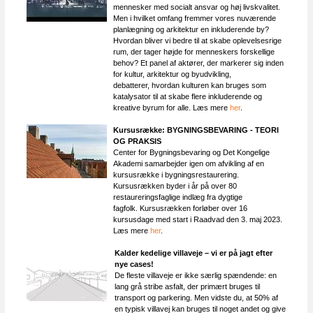
mennesker med socialt ansvar og høj livskvalitet.
Men i hvilket omfang fremmer vores nuværende
planlægning og arkitektur en inkluderende by?
Hvordan bliver vi bedre til at skabe oplevelsesrige
rum, der tager højde for menneskers forskellige
behov? Et panel af aktører, der markerer sig inden
for kultur, arkitektur og byudvikling,
debatterer, hvordan kulturen kan bruges som
katalysator til at skabe flere inkluderende og
kreative byrum for alle. Læs mere
her
.
Kursusrække: BYGNINGSBEVARING - TEORI
OG PRAKSIS
Center for Bygningsbevaring og Det Kongelige
Akademi samarbejder igen om afvikling af en
kursusrække i bygningsrestaurering.
Kursusrækken byder i år på over 80
restaureringsfaglige indlæg fra dygtige
fagfolk. Kursusrækken forløber over 16
kursusdage med start i Raadvad den 3. maj 2023.
Læs mere
her
.
Kalder kedelige villaveje – vi er på jagt efter
nye cases!
De fleste villaveje er ikke særlig spændende: en
lang grå stribe asfalt, der primært bruges til
transport og parkering. Men vidste du, at 50% af
en typisk villavej kan bruges til noget andet og give