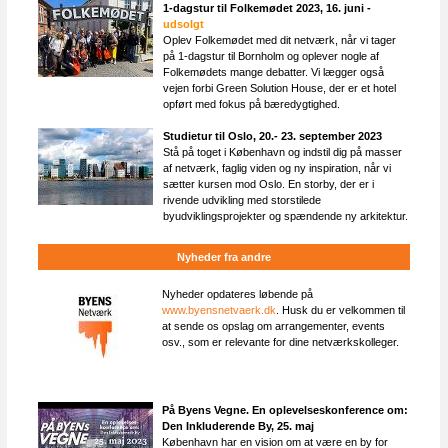
1-dagstur til Folkemødet 2023, 16. juni -
udsolgt
Oplev Folkemødet med dit netværk, når vi tager
på 1-dagstur til Bornholm og oplever nogle af
Folkemødets mange debatter. Vi lægger også
vejen forbi Green Solution House, der er et hotel
opført med fokus på bæredygtighed.
Studietur til Oslo, 20.- 23. september 2023
Stå på toget i København og indstil dig på masser
af netværk, faglig viden og ny inspiration, når vi
sætter kursen mod Oslo. En storby, der er i
rivende udvikling med storstilede
byudviklingsprojekter og spændende ny arkitektur.
Nyheder fra andre
Nyheder opdateres løbende på
www.byensnetvaerk.dk
. Husk du er velkommen til
at sende os opslag om arrangementer, events
osv., som er relevante for dine netværkskolleger.
På Byens Vegne. En oplevelseskonference om:
Den Inkluderende By, 25. maj
København har en vision om at være en by for