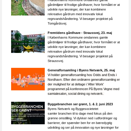
I Københavns Kommune omdannes gamle
gårdmiljøer til frodige gårdhaver, hvor formålet er at
udvikle nye løsninger, der kan kombinere
rekreative gårdrum med innovativ lokal
regnvandshåndtering. Vi besøger projektet på
Tomgårdsvej.
Fremtidens gårdhave - Straussvej​, 23. maj
I Københavns Kommune omdannes gamle
gårdmiljøer til frodige gårdhaver, hvor formålet er at
udvikle nye løsninger, der kan kombinere
rekreative gårdrum med innovativ lokal
regnvandshåndtering. Vi besøger projektet på
Straussvej.
Generalforsamling i Byens Netværk, 25. maj
Vi holder generalforsamling hos Odds and Ends i
Nordhavn. Efter den ordinære generalforsamling er
der mulighed for at deltage i 'After Work'
programmet på konferencen På Byens Vegne med
samtalesalon, social dining og netværk.
Byggebranchen ser grønt​, 1. & 2. juni
2023
Byens Netværk og Byggesocietetet
samler branchen til to dage med fokus på den
grønne omstilling. Vi dykker ned i udfordringer og
barrierer, der spænder ben for en bæredygtig
udvikling og ser på innovation og nye løsninger for