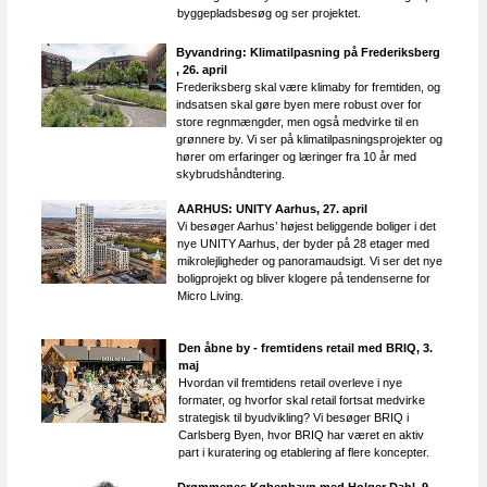
byggepladsbesøg og ser projektet.
Byvandring: Klimatilpasning på Frederiksberg​​​
, 26. april
Frederiksberg skal være klimaby for fremtiden, og
indsatsen skal gøre byen mere robust over for
store regnmængder, men også medvirke til en
grønnere by. Vi ser på klimatilpasningsprojekter og
hører om erfaringer og læringer fra 10 år med
skybrudshåndtering.
AARHUS: UNITY Aarhus
,
27. april
Vi besøger Aarhus’ højest beliggende boliger i det
nye UNITY Aarhus, der byder på 28 etager med
mikrolejligheder og panoramaudsigt. Vi ser det nye
boligprojekt og bliver klogere på tendenserne for
Micro Living.
Den åbne by - fremtidens retail med BRIQ​, 3.
maj
Hvordan vil fremtidens retail overleve i nye
formater, og hvorfor skal retail fortsat medvirke
strategisk til byudvikling? Vi besøger BRIQ i
Carlsberg Byen, hvor BRIQ har været en aktiv
part i kuratering og etablering af flere koncepter.