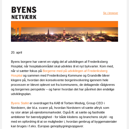
Se i browser
20. april
Byens borgere har været en vigtig del af udviklingen af Frederiksberg
Hospital, når hospitalsområdet skal udvikles til et nyt bykvarter. Kom med,
når vi sætter fokus på
Borgerne med på udviklingen af Frederiksberg
Hospital
og sammen med Frederiksberg Kommune og Grandville bliver
klogere på, hvordan den konsekvente borgerinvolvering igennem hele
processen er blevet oplevet set fra kommunens, de deltagende rådgiveres
og borgernes perspektiv – og hører hvordan det har påvirket den endelige
udviklingsplan.
Byens Stafet
er overdraget fra KAB til Torben Modvig, Group CEO i
Nordstern, der bl.a. svarer på, hvordan Nordstern vil sætte aftryk som
ny stor aktør på ejendomsmarkedet. Også ift. at sætte og fastholde
ambitioner for bæredygtighed - for både klodens og branchens skyld - og
med en opfordring til at se muligheder i, hvordan genbrug af byggematerialer
kan bruges i f.eks. Europas genopbygningsopgaver
.