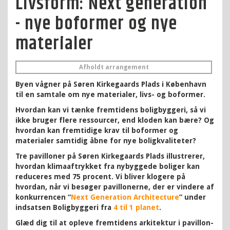
Livsform: Next generation
- nye boformer og nye
materialer
Afholdt arrangement
Byen vågner på Søren Kirkegaards Plads i København
til en samtale om nye materialer, livs- og boformer.
Hvordan kan vi tænke fremtidens boligbyggeri, så vi
ikke bruger flere ressourcer, end kloden kan bære? Og
hvordan kan fremtidige krav til boformer og
materialer samtidig åbne for nye boligkvaliteter?
Tre pavilloner på Søren Kirkegaards Plads illustrerer,
hvordan klimaaftrykket fra nybyggede boliger kan
reduceres med 75 procent. Vi bliver klogere på
hvordan, når vi besøger pavillonerne, der er vindere af
konkurrencen “
Next Generation Architecture
” under
indsatsen Boligbyggeri fra
4 til 1 planet
.
Glæd dig til at opleve fremtidens arkitektur i pavillon-