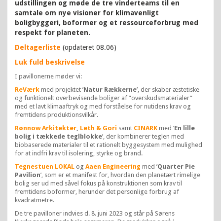
udstillingen og møde de tre vinderteams til en
samtale om nye visioner for klimavenligt
boligbyggeri, boformer og et ressourceforbrug med
respekt for planeten.
Deltagerliste
(opdateret 08.06)
Luk fuld beskrivelse
I pavillonerne møder vi:
ReVærk
med projektet ’
Natur Rækkerne
’, der skaber æstetiske
og funktionelt overbevisende boliger af ”overskudsmaterialer”
med et lavt klimaaftryk og med forståelse for nutidens krav og
fremtidens produktionsvilkår.
Rønnow Arkitekter
,
Leth & Gori
samt
CINARK
med ’
En lille
bolig i tækkede teglblokke
’, der kombinerer teglen med
biobaserede materialer til et rationelt byggesystem med mulighed
for at indfri krav til isolering, styrke og brand.
Tegnestuen LOKAL
og
Aaen Engineering
med ’
Quarter Pie
Pavilion
’, som er et manifest for, hvordan den planetært rimelige
bolig ser ud med såvel fokus på konstruktionen som krav til
fremtidens boformer, herunder det personlige forbrug af
kvadratmetre.
De tre pavilloner indvies d. 8. juni 2023 og står på Sørens