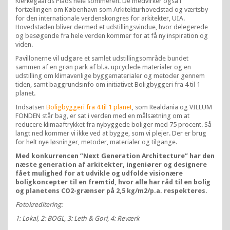
Kierkegaards Plads hele sommeren. De medvirker også i
fortællingen om København som Arkitekturhovedstad og værtsby
for den internationale verdenskongres for arkitekter, UIA.
Hovedstaden bliver dermed et udstillingsvindue, hvor delegerede
og besøgende fra hele verden kommer for at få ny inspiration og
viden.
Pavillonerne vil udgøre et samlet udstillingsområde bundet
sammen af en grøn park af bl.a. upcyclede materialer og en
udstilling om klimavenlige byggematerialer og metoder gennem
tiden, samt baggrundsinfo om initiativet Boligbyggeri fra 4 til 1
planet.
Indsatsen
Boligbyggeri fra 4 til 1 planet
, som Realdania og VILLUM
FONDEN står bag, er sat i verden med en målsætning om at
reducere klimaaftrykket fra nybyggede boliger med 75 procent. Så
langt ned kommer vi ikke ved at bygge, som vi plejer. Der er brug
for helt nye løsninger, metoder, materialer og tilgange.
Med konkurrencen ”Next Generation Architecture” har den
næste generation af arkitekter, ingeniører og designere
fået mulighed for at udvikle og udfolde visionære
boligkoncepter til en fremtid, hvor alle har råd til en bolig
og planetens CO2-grænser på 2,5 kg/m2/p.a. respekteres.
Fotokreditering:
1: Lokal, 2: BOGL, 3: Leth & Gori, 4: Reværk