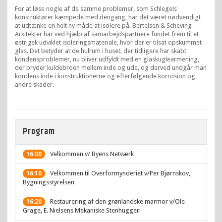
For at løse nogle af de samme problemer, som Schlegels
konstruktører kæmpede med dengang, har det været nødvendigt
at udtænke en helt ny måde at isolere på. Bertelsen & Scheving
Arkitekter har ved hjælp af samarbejdspartnere fundet frem til et
østrigsk udviklet isoleringsmateriale, hvor der er tilsat opskummet
glas. Det betyder at de hulrum i huset, der tidligere har skabt
kondensproblemer, nu bliver udfyldt med en glaskuglearmening,
der bryder kuldebroen mellem inde og ude, og derved undgår man
kondens inde i konstruktionerne og efterfølgende korrosion og
andre skader.
Program
Velkommen v/ Byens Netværk
16:00
Velkommen til Overformynderiet v/Per Bjørnskov,
16:10
Bygningsstyrelsen
Restaurering af den grønlandske marmor v/Ole
16:20
Grage, E. Nielsens Mekaniske Stenhuggeri