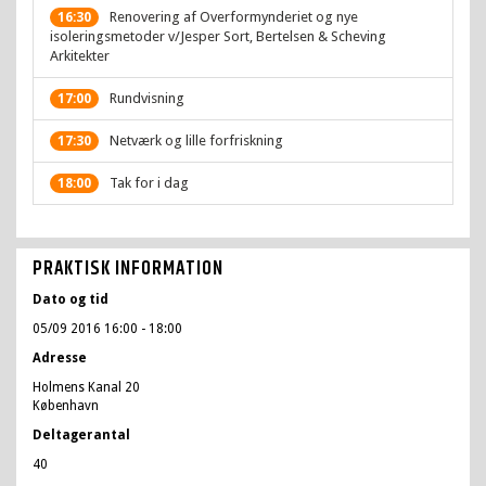
Renovering af Overformynderiet og nye
16:30
isoleringsmetoder v/Jesper Sort, Bertelsen & Scheving
Arkitekter
Rundvisning
17:00
Netværk og lille forfriskning
17:30
Tak for i dag
18:00
PRAKTISK INFORMATION
Dato og tid
05/09 2016 16:00
- 18:00
Adresse
Holmens Kanal 20
København
Deltagerantal
40