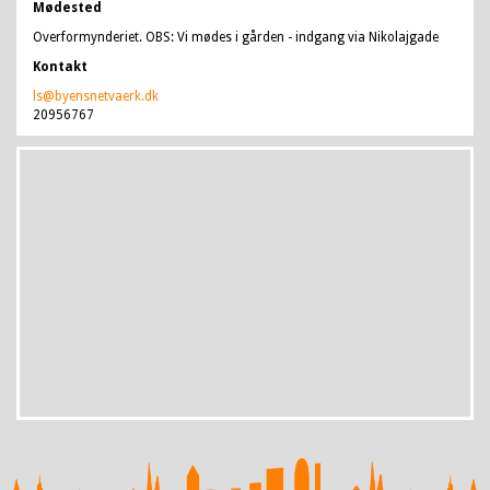
Mødested
Overformynderiet. OBS: Vi mødes i gården - indgang via Nikolajgade
Kontakt
ls@byensnetvaerk.dk
20956767