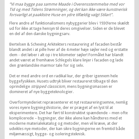
”Vi maa bygge paa samme Maade i Overensstemmelse med vor
Tid og med Tidens Strømninger, og det kan ikke være kunstnerisk
forsvarligt at paaklistre Huse en ydre tilfældig valgt Stilart”.
Flere andre af funktionalismens nybyggerier blev i 1930’erne skældt
ud for ikke at tage hensyn til deres omgivelser. Siden er de blevet
en del af den danske bygningsarv.
Bertelsen & Scheving Arkitekters restaurering af facaden består
blandt andet i at pille hver af de 4 meter høje søjler ned og erstatte
dem - det løber i alt op i tre kilometer søjler! Formålet har blandt
andet været at fremhæve Schlegels klare linjer i facaden og lade
den grønlandske marmor tale for sig selv.
Det er med andre ord en radikal kur, der griber igennem hele
byggefysikken. Husets udtryk bliver restaureret tilbage til den
oprindelige
stripped classicism
, mens bygningsmassen er
domineret af nye byggeteknologier.
Overformynderiet repræsenterer et nyt restaureringsemne, nemlig
vores nyere bygningshistorie, der er præget af en lyst til at
eksperimentere. Det har ført til konstruktivt spændende – men ofte
komplicerede – bygninger, der ikke alene kan håndteres med et
moderne materialekatalog og metoder, men vil kræve, at der
udvikles nye metoder, der kan sikre bygningerne en fremtid både
miljømæssigt, bygge- og isoleringsteknisk.