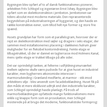
Bygningen blev opført af to af dansk funktionalismes pionerer,
arkitekten Frits Schlegel og ingeniøren Ernst Ishøy. Bygningen blev
opført som en skeletkonstruktion i jernbeton. Jernbetonen var
tidens absolut mest moderne materiale. Den repræsenterede
begyndelsen på industrialiseringen af byggeriet, og den havde en
række konstruktive evner, som tillod helt nye former og store frie
spænd.
Husets grundplan har form som et parallelogram, hvorover der er
rejst en skeletkonstruktion med søjler og dragere i seks etager, der
sammen med installationernes placering i dækkenes hulrum giver
muligheder for en fleksibel kontorindretning. Femte etage er
tilbagetrukket, så der er dannet en tagterrasse mod Holmens Kanal,
mens sjette etage er trukket tilbage på alle sider.
Det var oprindeligt tanken, at felterne i udfyldningsmurværket
mellem søjlerne skulle være pudsede for at give huset en industriel
karakter, men bygherrens økonomiske interesser i
marmorudvinding i Grønland medførte, at marmor - stik imod
arkitektens vilje - blev anvendt som facadebeklædning. Huset fik på
den måde et mere eksklusivt udtryk end den industrielle karakter,
som Schlegel oprindeligt havde planlagt. På trods af
marmorbeklædningen opfattede mange funktionalismens mere
enkle og knappe form som en provokation, men Schlegel
insisterede på at bruge det moderne, funktionalistiske formsprog: