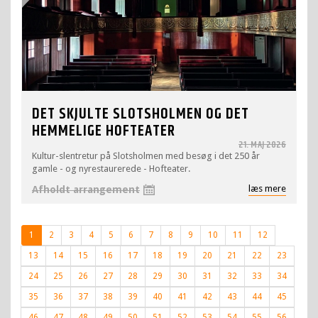
DET SKJULTE SLOTSHOLMEN OG DET
HEMMELIGE HOFTEATER
21. MAJ 2026
Kultur-slentretur på Slotsholmen med besøg i det 250 år
gamle - og nyrestaurerede - Hofteater.
læs mere
Afholdt arrangement
1
2
3
4
5
6
7
8
9
10
11
12
13
14
15
16
17
18
19
20
21
22
23
24
25
26
27
28
29
30
31
32
33
34
35
36
37
38
39
40
41
42
43
44
45
46
47
48
49
50
51
52
53
54
55
56