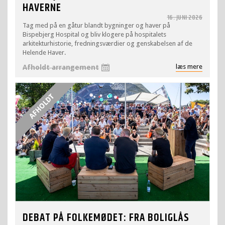
HAVERNE
16. JUNI 2026
Tag med på en gåtur blandt bygninger og haver på
Bispebjerg Hospital og bliv klogere på hospitalets
arkitekturhistorie, fredningsværdier og genskabelsen af de
Helende Haver.
læs mere
Afholdt arrangement
DEBAT PÅ FOLKEMØDET: FRA BOLIGLÅS