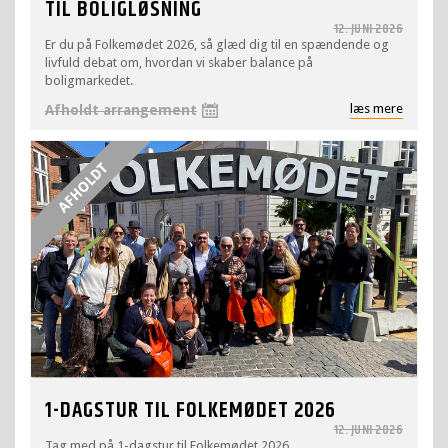
TIL BOLIGLØSNING
12. JUNI 2026
Er du på Folkemødet 2026, så glæd dig til en spændende og
livfuld debat om, hvordan vi skaber balance på
boligmarkedet.
læs mere
Afholdt arrangement
1-DAGSTUR TIL FOLKEMØDET 2026
12. JUNI 2026
Tag med på 1-dagstur til Folkemødet 2026.