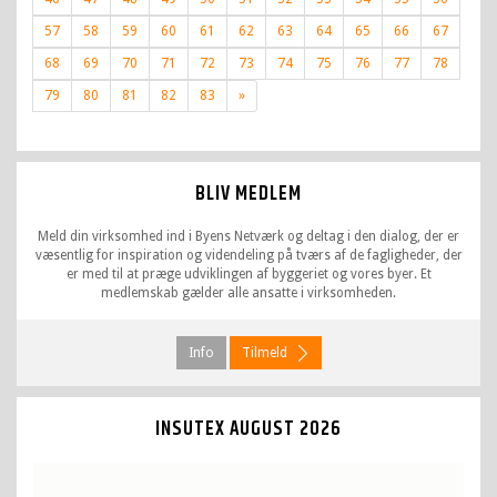
57
58
59
60
61
62
63
64
65
66
67
68
69
70
71
72
73
74
75
76
77
78
Next
79
80
81
82
83
»
page
BLIV MEDLEM
Meld din virksomhed ind i Byens Netværk og deltag i den dialog, der er
væsentlig for inspiration og videndeling på tværs af de fagligheder, der
er med til at præge udviklingen af byggeriet og vores byer. Et
medlemskab gælder alle ansatte i virksomheden.
Info
Tilmeld
INSUTEX
AUGUST 2026