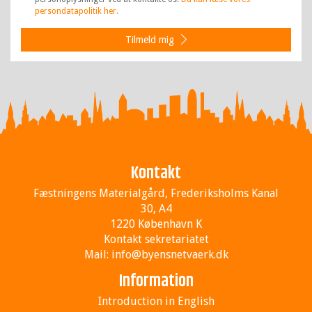
persondatapolitik her.
Tilmeld mig
Kontakt
Fæstningens Materialgård, Frederiksholms Kanal
30, A4
1220 København K
Kontakt sekretariatet
Mail:
info@byensnetvaerk.dk
Information
Introduction in English