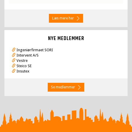
Læs mere her
NYE MEDLEMMER
Ingeniørfirmaet SORI
Intervent A/S
Vestre
Steico SE
Insutex
Se medlemmer