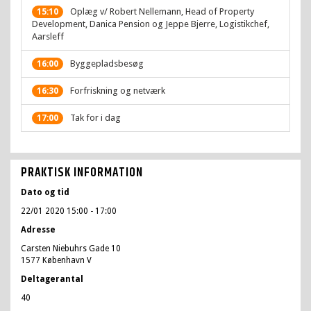
Oplæg v/ Robert Nellemann, Head of Property
15:10
Development, Danica Pension og Jeppe Bjerre, Logistikchef,
Aarsleff
Byggepladsbesøg
16:00
Forfriskning og netværk
16:30
Tak for i dag
17:00
PRAKTISK INFORMATION
Dato og tid
22/01 2020 15:00
- 17:00
Adresse
Carsten Niebuhrs Gade 10
1577 København V
Deltagerantal
40