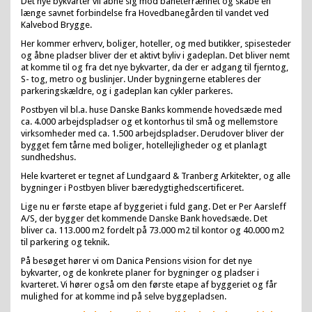
Det nye bykvarter vil åbne sig mod baneterrænnet og skabe en
længe savnet forbindelse fra Hovedbanegården til vandet ved
Kalvebod Brygge.
Her kommer erhverv, boliger, hoteller, og med butikker, spisesteder
og åbne pladser bliver der et aktivt byliv i gadeplan. Det bliver nemt
at komme til og fra det nye bykvarter, da der er adgang til fjerntog,
S- tog, metro og buslinjer. Under bygningerne etableres der
parkeringskældre, og i gadeplan kan cykler parkeres.
Postbyen vil bl.a. huse Danske Banks kommende hovedsæde med
ca. 4.000 arbejdspladser og et kontorhus til små og mellemstore
virksomheder med ca. 1.500 arbejdspladser. Derudover bliver der
bygget fem tårne med boliger, hotellejligheder og et planlagt
sundhedshus.
Hele kvarteret er tegnet af Lundgaard & Tranberg Arkitekter, og alle
bygninger i Postbyen bliver bæredygtighedscertificeret.
Lige nu er første etape af byggeriet i fuld gang. Det er Per Aarsleff
A/S, der bygger det kommende Danske Bank hovedsæde. Det
bliver ca. 113.000 m2 fordelt på 73.000 m2 til kontor og 40.000 m2
til parkering og teknik.
På besøget hører vi om Danica Pensions vision for det nye
bykvarter, og de konkrete planer for bygninger og pladser i
kvarteret. Vi hører også om den første etape af byggeriet og får
mulighed for at komme ind på selve byggepladsen.