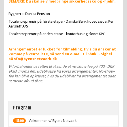
BEMÆRK: Du skal selv medbringe sikkerhedssko og -hjelm.
Bygherre: Danica Pension
Totalentreprenør på første etape - Danske Bank hovedsæde: Per
Aarsleff A/S
Totalentreprenør på anden etape - kontorhus og tårne: KPC
Arrangementet er lukket for tilmelding. Hvis du ønsker at
komme på venteliste, så send en e-mail til Shuki Foighel
på
sfo@byensnetvaerk.dk
Vi forbeholder os retten til at sende et no-show-fee på 400,- DKK
ekskl. moms ifm. udeblivelse fra vores arrangementer. No-show-
fee kan blive opkrævet, hvis du udebliver fra arrangementet uden
at melde afbud til os.
Program
Velkommen v/ Byens Netværk
15:00