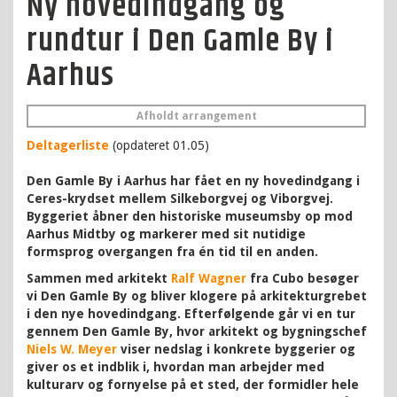
Ny hovedindgang og
rundtur i Den Gamle By i
Aarhus
Afholdt arrangement
Deltagerliste
(opdateret 01.05)
Den Gamle By i Aarhus har fået en ny hovedindgang i
Ceres-krydset mellem Silkeborgvej og Viborgvej.
Byggeriet åbner den historiske museumsby op mod
Aarhus Midtby og markerer med sit nutidige
formsprog overgangen fra én tid til en anden.
Sammen med arkitekt
Ralf Wagner
fra Cubo besøger
vi Den Gamle By og bliver klogere på arkitekturgrebet
i den nye hovedindgang. Efterfølgende går vi en tur
gennem Den Gamle By, hvor arkitekt og bygningschef
Niels W. Meyer
viser nedslag i konkrete byggerier og
giver os et indblik i, hvordan man arbejder med
kulturarv og fornyelse på et sted, der formidler hele