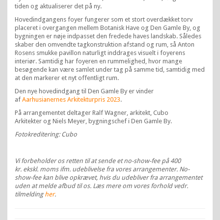
tiden og aktualiserer det på ny.
Hovedindgangens foyer fungerer som et stort overdækket torv
placeret i overgangen mellem Botanisk Have og Den Gamle By, og
bygningen er nøje indpasset den fredede haves landskab. Således
skaber den omvendte tagkonstruktion afstand og rum, så Anton
Rosens smukke pavillon naturligt inddrages visuelt i foyerens
interiør. Samtidig har foyeren en rummelighed, hvor mange
besøgende kan være samlet under tag på samme tid, samtidig med
at den markerer et nyt offentligt rum.
Den nye hovedindgang til Den Gamle By er vinder
af
Aarhusianernes Arkitekturpris 2023
.
På arrangementet deltager Ralf Wagner, arkitekt, Cubo
Arkitekter og Niels Meyer, bygningschef i Den Gamle By.
Fotokreditering: Cubo
Vi forbeholder os retten til at sende et no-show-fee på 400
kr. ekskl. moms ifm. udeblivelse fra vores arrangementer. No-
show-fee kan blive opkrævet, hvis du udebliver fra arrangementet
uden at melde afbud til os. Læs mere om vores forhold vedr.
tilmelding
her
.