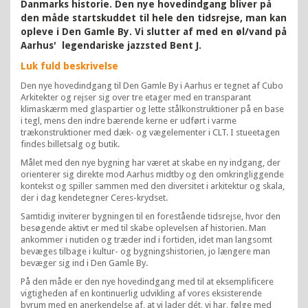
Danmarks historie. Den nye hovedindgang bliver på
den måde startskuddet til hele den tidsrejse, man kan
opleve i Den Gamle By. Vi slutter af med en øl/vand på
Aarhus' legendariske jazzsted Bent J.
Luk fuld beskrivelse
Den nye hovedindgang til Den Gamle By i Aarhus er tegnet af Cubo
Arkitekter og rejser sig over tre etager med en transparant
klimaskærm med glaspartier og lette stålkonstruktioner på en base
i tegl, mens den indre bærende kerne er udført i varme
trækonstruktioner med dæk- og vægelementer i CLT. I stueetagen
findes billetsalg og butik.
Målet med den nye bygning har været at skabe en ny indgang, der
orienterer sig direkte mod Aarhus midtby og den omkringliggende
kontekst og spiller sammen med den diversitet i arkitektur og skala,
der i dag kendetegner Ceres-krydset.
Samtidig inviterer bygningen til en forestående tidsrejse, hvor den
besøgende aktivt er med til skabe oplevelsen af historien. Man
ankommer i nutiden og træder ind i fortiden, idet man langsomt
bevæges tilbage i kultur- og bygningshistorien, jo længere man
bevæger sig ind i Den Gamle By.
På den måde er den nye hovedindgang med til at eksemplificere
vigtigheden af en kontinuerlig udvikling af vores eksisterende
byrum med en anerkendelse af, at vi lader dét, vi har, følge med