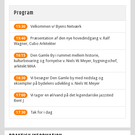
Program
Velkommen v/ Byens Netværk
15:30
Præsentation af den nye hovedindgang v. Ralf
15:40
Wagner, Cubo Arkitekter
Den Gamle By i rummet mellem historie,
16:15
kulturbevaring og fornyelse v. Niels W. Meyer, bygningschef,
arkitekt MAA
Vi besøger Den Gamle by med nedslag og
16:30
eksempler på bydelens udvikling v. Niels W. Meyer
Vi tager en øl/vand på det legendariske jazzsted
17:00
Bent J
Tak for i dag
17:30