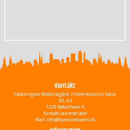
Kontakt
Fæstningens Materialgård, Frederiksholms Kanal
30, A4
1220 København K
Kontakt sekretariatet
Mail:
info@byensnetvaerk.dk