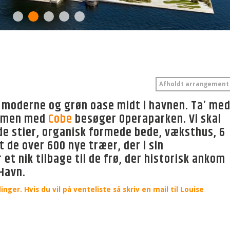
Afholdt arrangement
 moderne og grøn oase midt i havnen. Ta’ me
ammen med
Cobe
besøger Operaparken. Vi skal
e stier, organisk formede bede, væksthus, 6
t de over 600 nye træer, der i sin
t nik tilbage til de frø, der historisk ankom
 Havn.
ger. Hvis du vil på venteliste så skriv en mail til Louise