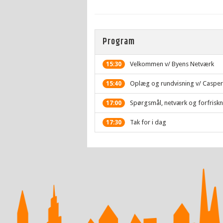
Program
Velkommen v/ Byens Netværk
15:30
Oplæg og rundvisning v/ Casper
15:40
Spørgsmål, netværk og forfriskn
17:00
Tak for i dag
17:30