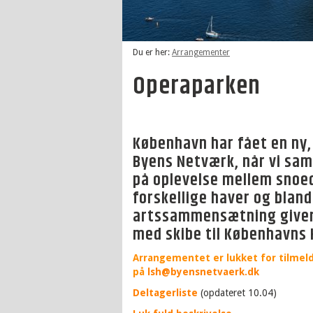
Du er her:
Arrangementer
Operaparken
København har fået en ny,
Byens Netværk, når vi s
på oplevelse mellem snoed
forskellige haver og bland
artssammensætning giver e
med skibe til Københavns
Arrangementet er lukket for tilmeldin
på
lsh@byensnetvaerk.dk
Deltagerliste
(opdateret 10.04)