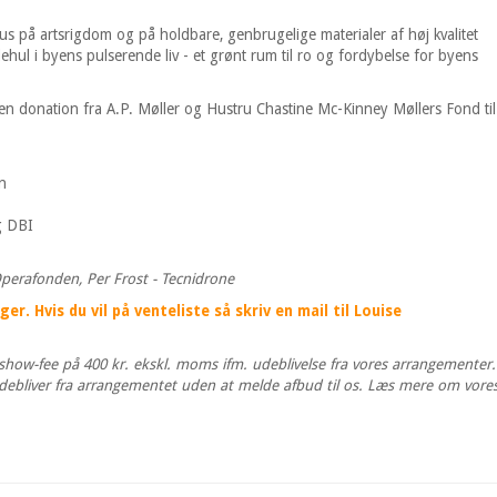
us på artsrigdom og på holdbare, genbrugelige materialer af høj kvalitet
hul i byens pulserende liv - et grønt rum til ro og fordybelse for byens
n donation fra A.P. Møller og Hustru Chastine Mc-Kinney Møllers Fond til
n
g DBI
Operafonden, Per Frost - Tecnidrone
r. Hvis du vil på venteliste så skriv en mail til Louise
o-show-fee på 400 kr. ekskl. moms ifm. udeblivelse fra vores arrangementer.
debliver fra arrangementet uden at melde afbud til os. Læs mere om vore