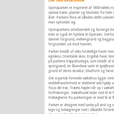
Luk fuld beskrivelse
Operaparken er inspireret af 1800-tallets 
opleve træer, planter og blomster fra hele
året. Parkens flora vil således skifte udsee
man opholder sig.
Operaparkens artsdiversitet og farverige bep
men er også en hyldest til Operaen. Derfo
danner forgrund, mellemgrund og baggrund
forgrun­den ud mod havnen.
Parken består af seks forskellige haver m
egeskov, Orientalsk skov, Engelsk have, N
på parkens trappehustage, som består af 
springvand, en åkandesø samt et spejlbassin
grund af deres struktur, blad­form og farve 
Det organisk formede væksthus ligger cent
middelhavsforhold er etableret ved hjælp af
Ficus-Alii træ. Træets højde når op i væk
forfriskninger. Væksthuset leder ned til et
Indtægterne fra parkeringen er med til at f
Parken er designet med tanke på vind og v
tage og belægninger ned i såkaldte forsin