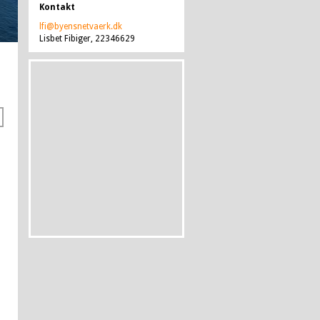
Kontakt
lfi@byensnetvaerk.dk
Lisbet Fibiger, 22346629
d