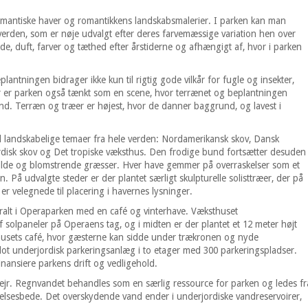
romantiske haver og romantikkens landskabsmalerier. I parken kan man
 verden, som er nøje udvalgt efter deres farvemæssige variation hen over
nde, duft, farver og tæthed efter årstiderne og afhængigt af, hvor i parken
lantningen bidrager ikke kun til rigtig gode vilkår for fugle og insekter,
r er parken også tænkt som en scene, hvor terrænet og beplantningen
. Terræn og træer er højest, hvor de danner baggrund, og lavest i
ed landskabelige temaer fra hele verden: Nordamerikansk skov, Dansk
ordisk skov og Det tropiske væksthus. Den frodige bund fortsætter desuden
vilde og blomstrende græsser. Hver have gemmer på overraskelser som et
. På udvalgte steder er der plantet særligt skulpturelle solisttræer, der på
er velegnede til placering i havernes lysninger.
ralt i Operaparken med en café og vinterhave. Væksthuset
 solpaneler på Operaens tag, og i midten er der plantet et 12 meter højt
sthusets café, hvor gæsterne kan sidde under trækronen og nyde
 flot underjordisk parkeringsanlæg i to etager med 300 parkeringspladser.
inansiere parkens drift og vedligehold.
ejr. Regnvandet behandles som en særlig ressource for parken og ledes fr
kelsesbede. Det overskydende vand ender i underjordiske vandreservoirer,