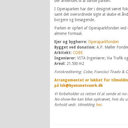
der anvendes til at vande parken.
I Operaparken har der i designet været fok
samt det overordnede sigte at skabe et ånde
borgere og besøgende.
Parken er opført af Operaparkfonden ved e
almene Formaal.
Ejer og bygherre:
Operaparkfonden
Bygget ved donation:
A.P. Møller Fonde
Arkitekt:
COBE
Ingeniører:
VITA Ingeniører, Via Trafik o
Areal:
21.500 m2
Fotokreditering: Cobe, Francisci Tirado & 
Arrangementet er lukket for tilmeldinge
på
lsh@byensnetvaerk.dk
Vi forbeholder os retten til at sende et n
No-show-fee kan blive opkrævet, hvis du u
forhold vedr. tilmelding
her
.