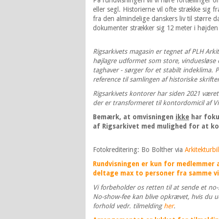
På rundvisningen vil vi høre fortællinger om
eller segl. Historierne vil ofte strække sig 
fra den almindelige danskers liv til større
dokumenter strækker sig 12 meter i højden
Rigsarkivets magasin er tegnet af PLH Arkit
højlagre udformet som store, vinduesløse
taghaver - sørger for et stabilt indeklima.
reference til samlingen af historiske skrifter
Rigsarkivets kontorer har siden 2021 været
der er transformeret til kontordomicil af V
Bemærk, at omvisningen
ikke
har foku
af Rigsarkivet med mulighed for at k
Fotokreditering: Bo Bolther via
Arkitekturbi
Rundvisningen er kun for medlemmer a
deltage max to personer fra samme v
Vi forbeholder os retten til at sende et n
No-show-fee kan blive opkrævet, hvis du u
forhold vedr. tilmelding
her
.