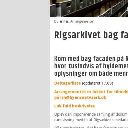
Du er her:
Arrangementer
Rigsarkivet bag 
Kom med bag facaden på R
hvor tusindvis af hyldeme
oplysninger om både menns
Deltagerliste
(opdateret 17.09)
Arrangementet er lukket for tilmeldin
på
lsh@byensnetvaerk.dk
Luk fuld beskrivelse
Oplev den imponerende samling af dokument
rundvisning med to af Rigsarkivets medarb