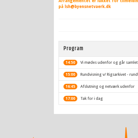
Arrangementet er lukket for tilmeldinge
på
lsh@byensnetvaerk.dk
Program
Vi mødes udenfor og går samlet
14:50
Rundvisning v/ Rigsarkivet - rund
15:00
Afslutning og netværk udenfor
16:45
Tak for i dag
17:00