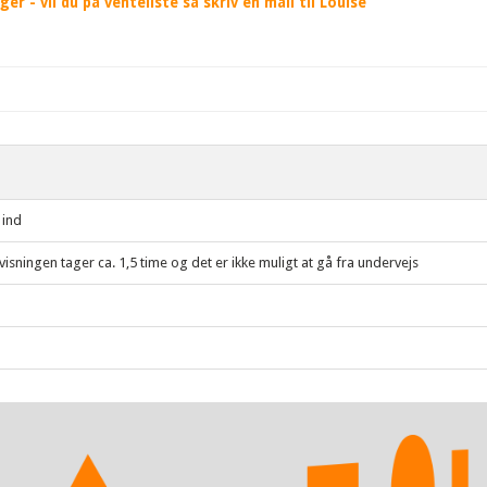
r - vil du på venteliste så skriv en mail til Louise
 ind
visningen tager ca. 1,5 time og det er ikke muligt at gå fra undervejs