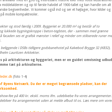
 arkivalier med en god og interessant historie eller med flotte illustrationer
fra middelalderen og op til første halvdel af 1900-tallet og kan handle om alt
 danske begivenheder. Vi kommer også ind og ser et højlager, hvor kilder og
 på mobile kompaktreoler.
ekter og stod færdig i 2009. Byggeriet er 20.000 m² og består af to
 og lukkede bygningskroppe i beton-teglsten, der - sammen med grønne
 På facaden ses et grafisk mønster i relief og minder om stiliserede runer m
.
 beliggende i DSBs tidligere godsbanehotel på Kalvebod Brygge 32 (KB32),
ilhelm Lauritzen Arkitekter.
s på arkitekturen og byggeriet, men er en guidet omvisning udbud
omme tæt på arkivalierne.
lleder.dk
(foto 1-4)
f Byens Netværk. Da der er meget begrænsede pladser, kan der
irksomhed.
o-show-fee på 400 kr. ekskl. moms ifm. udeblivelse fra vores arrangementer.
debliver fra arrangementet uden at melde afbud til os. Læs mere om vore