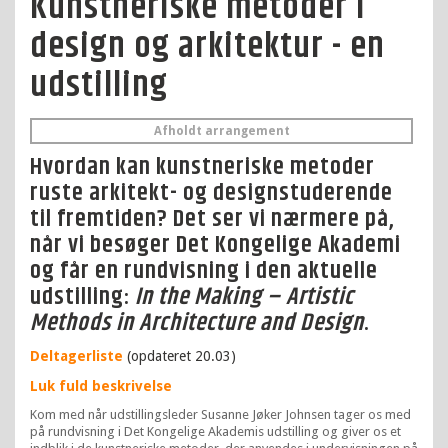
Kunstneriske metoder i
design og arkitektur - en
udstilling
Afholdt arrangement
Hvordan kan kunstneriske metoder
ruste arkitekt- og designstuderende
til fremtiden? Det ser vi nærmere på,
når vi besøger Det Kongelige Akademi
og får en rundvisning i den aktuelle
udstilling:
In the Making – Artistic
Methods in Architecture and Design
.
Deltagerliste
(opdateret 20.03)
Luk fuld beskrivelse
Kom med når udstillingsleder Susanne Jøker Johnsen tager os med
på rundvisning i Det Kongelige Akademis udstilling og giver os et