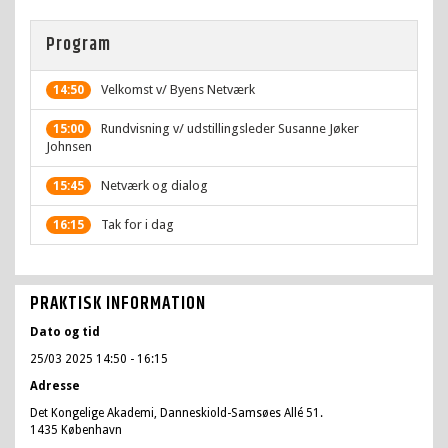
Program
Velkomst v/ Byens Netværk
14:50
Rundvisning v/ udstillingsleder Susanne Jøker
15:00
Johnsen
Netværk og dialog
15:45
Tak for i dag
16:15
PRAKTISK INFORMATION
Dato og tid
25/03 2025 14:50
- 16:15
Adresse
Det Kongelige Akademi, Danneskiold-Samsøes Allé 51.
1435 København