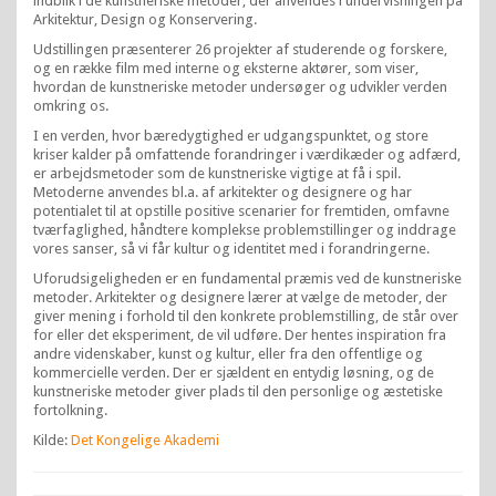
indblik i de kunstneriske metoder, der anvendes i undervisningen på
Arkitektur, Design og Konservering.
Udstillingen præsenterer 26 projekter af studerende og forskere,
og en række film med interne og eksterne aktører, som viser,
hvordan de kunstneriske metoder undersøger og udvikler verden
omkring os.
I en verden, hvor bæredygtighed er udgangspunktet, og store
kriser kalder på omfattende forandringer i værdikæder og adfærd,
er arbejdsmetoder som de kunstneriske vigtige at få i spil.
Metoderne anvendes bl.a. af arkitekter og designere og har
potentialet til at opstille positive scenarier for fremtiden, omfavne
tværfaglighed, håndtere komplekse problemstillinger og inddrage
vores sanser, så vi får kultur og identitet med i forandringerne.
Uforudsigeligheden er en fundamental præmis ved de kunstneriske
metoder. Arkitekter og designere lærer at vælge de metoder, der
giver mening i forhold til den konkrete problemstilling, de står over
for eller det eksperiment, de vil udføre. Der hentes inspiration fra
andre videnskaber, kunst og kultur, eller fra den offentlige og
kommercielle verden. Der er sjældent en entydig løsning, og de
kunstneriske metoder giver plads til den personlige og æstetiske
fortolkning.
Kilde:
Det Kongelige Akademi