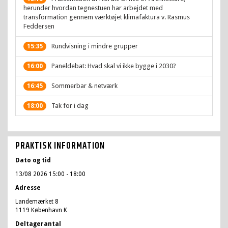
herunder hvordan tegnestuen har arbejdet med
transformation gennem værktøjet klimafaktura v. Rasmus
Feddersen
Rundvisning i mindre grupper
15:35
Paneldebat: Hvad skal vi ikke bygge i 2030?
16:00
Sommerbar & netværk
16:45
Tak for i dag
18:00
PRAKTISK INFORMATION
Dato og tid
13/08 2026 15:00
- 18:00
Adresse
Landemærket 8
1119 København K
Deltagerantal