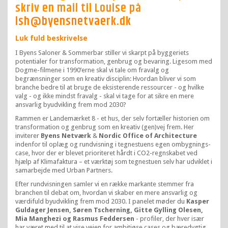
skriv en mail til Louise på
lsh@byensnetvaerk.dk
Luk fuld beskrivelse
I Byens Saloner & Sommerbar stiller vi skarpt på byggeriets
potentialer for transformation, genbrug og bevaring. Ligesom med
Dogme-filmene i 1990’erne skal vi tale om fravalg og
begrænsninger som en kreativ disciplin: Hvordan bliver vi som
branche bedre til at bruge de eksisterende ressourcer - og hvilke
valg - og ikke mindst fravalg - skal vi tage for at sikre en mere
ansvarlig byudvikling frem mod 2030?
Rammen er Landemærket 8 - et hus, der selv fortæller historien om
transformation og genbrug som en kreativ (gen)vej frem. Her
inviterer
Byens Netværk
&
Nordic Office of Architecture
indenfor til oplæg og rundvisning i tegnestuens egen ombygnings-
case, hvor der er blevet prioriteret hårdt i CO2-regnskabet ved
hjælp af Klimafaktura – et værktøj som tegnestuen selv har udviklet i
samarbejde med Urban Partners.
Efter rundvisningen samler vi en række markante stemmer fra
branchen til debat om, hvordan vi skaber en mere ansvarlig og
værdifuld byudvikling frem mod 2030. I panelet møder du
Kasper
Guldager Jensen, Søren Tscherning, Gitte Gylling Olesen,
Mia Manghezi og Rasmus Feddersen
- profiler, der hver især
har været med til at vise vejen for ambitiøse cases og bæredygtig