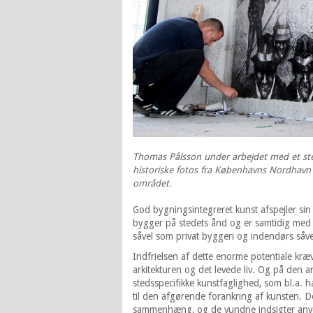
Thomas Pålsson under arbejdet med et sted
historiske fotos fra Københavns Nordhavn o
området.
God bygningsintegreret kunst afspejler s
bygger på stedets ånd og er samtidig med t
såvel som privat byggeri og indendørs såve
Indfrielsen af dette enorme potentiale kræ
arkitekturen og det levede liv. Og på den 
stedsspecifikke kunstfaglighed, som bl.a. 
til den afgørende forankring af kunsten. D
sammenhæng, og de vundne indsigter anvend