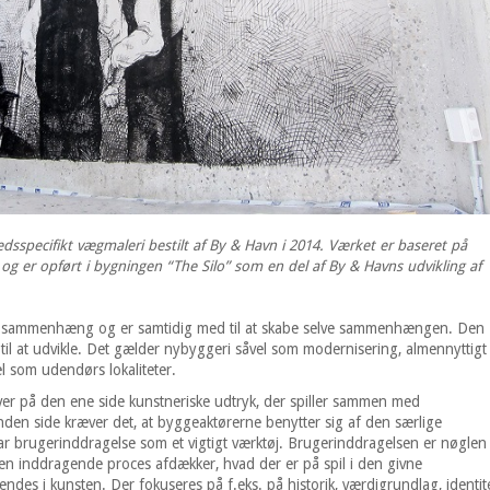
sspecifikt vægmaleri bestilt af By & Havn i 2014. Værket er baseret på
g er opført i bygningen “The Silo” som en del af By & Havns udvikling af
in sammenhæng og er samtidig med til at skabe selve sammenhængen. Den
il at udvikle. Det gælder nybyggeri såvel som modernisering, almennyttigt
l som udendørs lokaliteter.
ver på den ene side kunstneriske udtryk, der spiller sammen med
anden side kræver det, at byggeaktørerne benytter sig af den særlige
har brugerinddragelse som et vigtigt værktøj. Brugerinddragelsen er nøglen
en inddragende proces afdækker, hvad der er på spil i den givne
es i kunsten. Der fokuseres på f.eks. på historik, værdigrundlag, identit