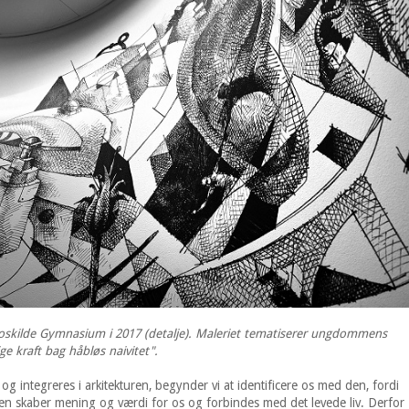
oskilde Gymnasium i 2017 (detalje). Maleriet tematiserer ungdommens
e kraft bag håbløs naivitet".
g integreres i arkitekturen, begynder vi at identificere os med den, fordi
Den skaber mening og værdi for os og forbindes med det levede liv. Derfor