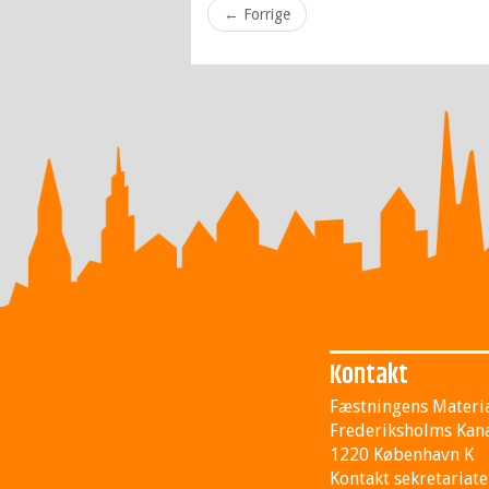
←
Forrige
Kontakt
Fæstningens Materi
Frederiksholms Kana
1220 København K
Kontakt sekretariate