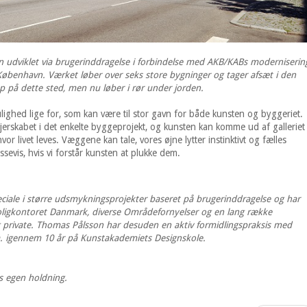
 udviklet via brugerinddragelse i forbindelse med AKB/KABs moderniserin
 København. Værket løber over seks store bygninger og tager afsæt i den
p på dette sted, men nu løber i rør under jorden.
ighed lige for, som kan være til stor gavn for både kunsten og byggeriet.
jerskabet i det enkelte byggeprojekt, og kunsten kan komme ud af galleriet
r livet leves. Væggene kan tale, vores øjne lytter instinktivt og fælles
sevis, hvis vi forstår kunsten at plukke dem.
iale i større udsmykningsprojekter baseret på brugerinddragelse og har
oligkontoret Danmark, diverse Områdefornyelser og en lang række
 private. Thomas Pålsson har desuden en aktiv formidlingspraksis med
a. igennem 10 år på Kunstakademiets Designskole.
ns egen holdning.