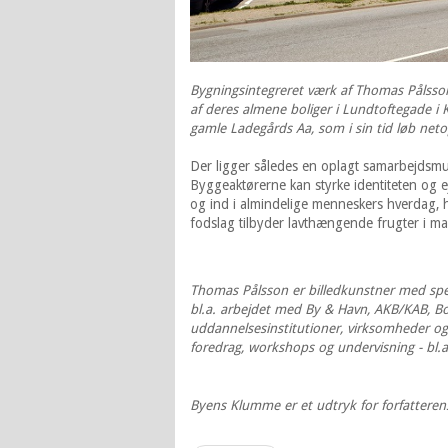
Bygningsintegreret værk af Thomas Pålsson
af deres almene boliger i Lundtoftegade i
gamle Ladegårds Aa, som i sin tid løb neto
Der ligger således en oplagt samarbejdsmul
Byggeaktørerne kan styrke identiteten og e
og ind i almindelige menneskers hverdag, hvo
fodslag tilbyder lavthængende frugter i mas
Thomas Pålsson er billedkunstner med spec
bl.a. arbejdet med By & Havn, AKB/KAB, B
uddannelsesinstitutioner, virksomheder og
foredrag, workshops og undervisning - bl.
Byens Klumme er et udtryk for forfattere