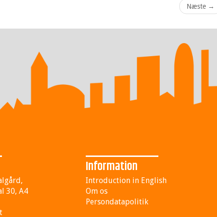
Næste
→
Information
algård,
Introduction in English
l 30, A4
Om os
Persondatapolitik
t