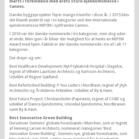
marts i forbindelse med årets store ejendomsmesse i
Cannes.
Danske byggeprojekter fejrer mange triumfer i disse år. I 2015 blev
det blandt andet til sejr i to kategorier ved den internationale
ejendomsmesse MIPIM i sydfranske Cannes.
I 2016 var der danske nominerede i tre kategorier, men dog uden
at vinde. Men igen i år bliver der mulighed for at hente en MIPIM
Award med hjem. Faktisk er der danske nominerede i tre af i alt 11
kategorier.
Det drejer sig om:
Best Healthcare Development: Nyt Psykiatrisk Hospital i Slagelse,
tegnet af Vilhelm Lauritzen Architects og Karlsson Architects.
Udviklet af Region Sjælland.
Best Refurbished Building: P-hus Lüders i Nordhavn, tegnet af JAJA
Architechts og Årstiderne Arkitekter. Udviklet af By & Havn.
Best Futura Project: Christiansholm (Papirøen), tegnet af COBE og
udviklet af Danica Ejendomme, Unionkul Ejendomme, Nordkranen
samt By & Havn.
Best Innovative Green Building
Derudover Siemens’ globale hovedsæde i München, som er tegnet
af Henning Larsen Architects, nomineret i kategorien 'Best
Innovative Green Building'. Siemens nye, globale hovedsæde, som
blev indviet i juni 2016, sætter en ny standard for bæredygtigt