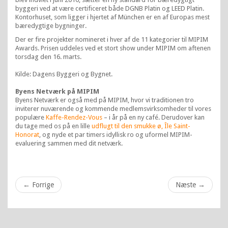
byggeri ved at være certificeret både DGNB Platin og LEED Platin.
Kontorhuset, som ligger i hjertet af München er en af Europas mest
bæredygtige bygninger.
Der er fire projekter nomineret i hver af de 11 kategorier til MIPIM
Awards. Prisen uddeles ved et stort show under MIPIM om aftenen
torsdag den 16. marts.
Kilde: Dagens Byggeri og Bygnet.
Byens Netværk på MIPIM
Byens Netværk er også med på MIPIM, hvor vi traditionen tro
inviterer nuværende og kommende medlemsvirksomheder til vores
populære
Kaffe-Rendez-Vous
– i år på en ny café. Derudover kan
du tage med os på en lille
udflugt til den smukke ø, Île Saint-
Honorat
, og nyde et par timers idyllisk ro og uformel MIPIM-
evaluering sammen med dit netværk.
←
Forrige
Næste
→