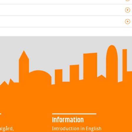
Information
algård,
Introduction in English