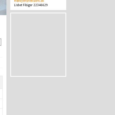
lfi@byensnetvaerk.dk
Lisbet Fibiger 22346629