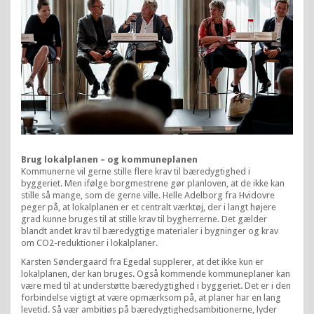
Brug lokalplanen – og kommuneplanen
Kommunerne vil gerne stille flere krav til bæredygtighed i
byggeriet. Men ifølge borgmestrene gør planloven, at de ikke kan
stille så mange, som de gerne ville. Helle Adelborg fra Hvidovre
peger på, at lokalplanen er et centralt værktøj, der i langt højere
grad kunne bruges til at stille krav til bygherrerne. Det gælder
blandt andet krav til bæredygtige materialer i bygninger og krav
om CO2-reduktioner i lokalplaner.
Karsten Søndergaard fra Egedal supplerer, at det ikke kun er
lokalplanen, der kan bruges. Også kommende kommuneplaner kan
være med til at understøtte bæredygtighed i byggeriet. Det er i den
forbindelse vigtigt at være opmærksom på, at planer har en lang
levetid. Så vær ambitiøs på bæredygtighedsambitionerne, lyder