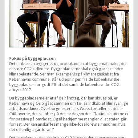
Fokus på byggepladsen
Det er ikke kun byggeriet og produktionen af byggematerialer, der
er store CO2-udledere. Byggepladserne skal også gøres mindre
klimabelastende. Ser man eksempelvis på klimaregnskabet fra
Københavns Kommune, står udledningen fra de københavnske
byggepladser for godt 5% af det samlede københavnske CO2-
aftryk i 2017.
Da byggepladserne er et af de håndtag, der kan skrues på, er
København og Oslo gået ​sammen om fælles indkøb af klimavenlige
arbejdsmaskiner. Overborgmester Lars Weiss fortæller, at det er
C40-byerne, der skubber på denne dagsorden. ”Nationalstaterne er
for passive på området. Også herhjemme mangler vi, at staten går
forrest. Der kan anskaffes mange ikke-fossildrevne maskiner, hvis
det offentlige går foran.”
Det er oplagt, at det ikke kun er C40-byerne, der samarbejder om