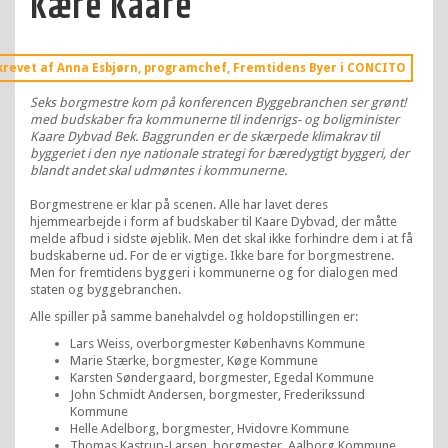
Kære Kaare
krevet af Anna Esbjørn, programchef, Fremtidens Byer i CONCITO
Seks borgmestre kom på konferencen Byggebranchen ser grønt!
med budskaber fra kommunerne til indenrigs- og boligminister
Kaare Dybvad Bek. Baggrunden er de skærpede klimakrav til
byggeriet i den nye nationale strategi for bæredygtigt byggeri, der
blandt andet skal udmøntes i kommunerne.
Borgmestrene er klar på scenen. Alle har lavet deres
hjemmearbejde i form af budskaber til Kaare Dybvad, der måtte
melde afbud i sidste øjeblik. Men det skal ikke forhindre dem i at få
budskaberne ud. For de er vigtige. Ikke bare for borgmestrene.
Men for fremtidens byggeri i kommunerne og for dialogen med
staten og byggebranchen.
Alle spiller på samme banehalvdel og holdopstillingen er:
Lars Weiss, overborgmester Københavns Kommune
Marie Stærke, borgmester, Køge Kommune
Karsten Søndergaard, borgmester, Egedal Kommune
John Schmidt Andersen, borgmester, Frederikssund
Kommune
Helle Adelborg, borgmester, Hvidovre Kommune
Thomas Kastrup-Larsen, borgmester, Aalborg Kommune