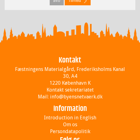
Info
Tilmeld
Kontakt
Fæstningens Materialgård, Frederiksholms Kanal
30, A4
1220 København K
Kontakt sekretariatet
Mail:
info@byensnetvaerk.dk
Information
Introduction in English
Om os
Persondatapolitik