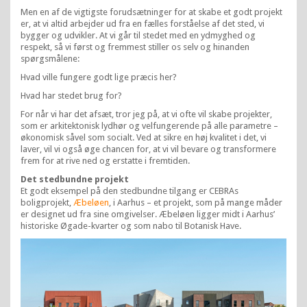
Men en af de vigtigste forudsætninger for at skabe et godt projekt
er, at vi altid arbejder ud fra en fælles forståelse af det sted, vi
bygger og udvikler. At vi går til stedet med en ydmyghed og
respekt, så vi først og fremmest stiller os selv og hinanden
spørgsmålene:
Hvad ville fungere godt lige præcis her?
Hvad har stedet brug for?
For når vi har det afsæt, tror jeg på, at vi ofte vil skabe projekter,
som er arkitektonisk lydhør og velfungerende på alle parametre –
økonomisk såvel som socialt. Ved at sikre en høj kvalitet i det, vi
laver, vil vi også øge chancen for, at vi vil bevare og transformere
frem for at rive ned og erstatte i fremtiden.
Det stedbundne projekt
Et godt eksempel på den stedbundne tilgang er CEBRAs
boligprojekt,
Æbeløen
, i Aarhus – et projekt, som på mange måder
er designet ud fra sine omgivelser. Æbeløen ligger midt i Aarhus’
historiske Øgade-kvarter og som nabo til Botanisk Have.