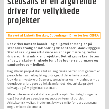
Stedsans er en afgørende
driver for vellykkede
projekter
Skrevet af Lisbeth Nørskov, Copenhagen Director hos CEBRA
Det virker næsten banalt – og alligevel er manglen på
stedsans stadig en udfordring visse steder i dansk byggeri.
Stedet skal og må altid være en af de primære og fælles
drivere, når vi udvikler projekter. Det vil gavne kvaliteten
af det, vi skaber til glæde for både bygherrer, brugere og
samfundet som helhed.
Bag ethvert projekt står altid en lang række parter, som gennem en
periode har samarbejdet og bidraget til det enkelte projekt:
Udviklere, investorer, rådgivere, specialister og myndigheder – og
derudover er brugere og lokalsamfundet i det enkelte projekt
selvsagt også vigtige interessenter.
Alle er interesseret i at skabe et godt projekt. Samtidig bringer vi
også forskellige agendaer og succeskriterier til bordet:
Arkitektonisk kvalitet, indtjening, byliv og miljø for bare at nævne
nogle enkelte eksempler.