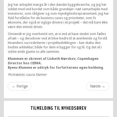
Jeg har arbejdet mange år i den danske byggebranche, og jeg har
siddet med ved bordet som både grundejer i tæt samarbejde med
investorer, som rådgiver og som myndighedsrepræsentant. Jeg har
fuld forståelse for de business cases og prioriteter, som fx
økonomi, der også er vigtige drivere i et projekt – det må bare ikke
være den eneste driver.
Omvendt er jeg overbevist om, at vi ved at have stedet som fælles
afsæt – og derudover ved at blive bedre til at anerkende og forstå
hinandens succeskriterier i projektudviklingen – kan skabe den
bedste arkitektur; både for dem vi bygger for og til. Og det vil i
sidste ende gavne os alle sammen.
Klummen er skrevet af Lisbeth Nørskov, Copenhagen
Director hos CEBRA.
Byens Klumme er udtryk for forfatterens egen holdning.
Portrætoto: Laura Stamer
←
Forrige
Næste
→
TILMELDING TIL NYHEDSBREV