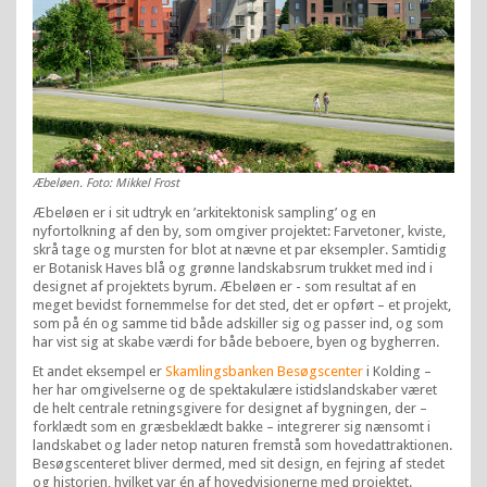
Æbeløen. Foto: Mikkel Frost
Æbeløen er i sit udtryk en ’arkitektonisk sampling’ og en
nyfortolkning af den by, som omgiver projektet: Farvetoner, kviste,
skrå tage og mursten for blot at nævne et par eksempler. Samtidig
er Botanisk Haves blå og grønne landskabsrum trukket med ind i
designet af projektets byrum. Æbeløen er - som resultat af en
meget bevidst fornemmelse for det sted, det er opført – et projekt,
som på én og samme tid både adskiller sig og passer ind, og som
har vist sig at skabe værdi for både beboere, byen og bygherren.
Et andet eksempel er
Skamlingsbanken Besøgscenter
i Kolding –
her har omgivelserne og de spektakulære istidslandskaber været
de helt centrale retningsgivere for designet af bygningen, der –
forklædt som en græsbeklædt bakke – integrerer sig nænsomt i
landskabet og lader netop naturen fremstå som hovedattraktionen.
Besøgscenteret bliver dermed, med sit design, en fejring af stedet
og historien, hvilket var én af hovedvisionerne med projektet.