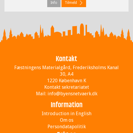
Info
Tilmeld
Kontakt
Fæstningens Materialgård, Frederiksholms Kanal
30, A4
1220 København K
Kontakt sekretariatet
Mail:
info@byensnetvaerk.dk
Information
Introduction in English
Om os
Persondatapolitik