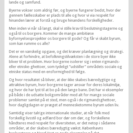
lande og samfund.
Byerne vokser som aldrig før, og byerne fungerer bedst, hvor der
gennem fællesskaber er plads til alle og hvor vi via respekt for
hinanden lærer at forstå og bruge hinandens forskelligheder.
Men inden vi når så langt, skal vi stille krav til beslutningstagerne og
også til os borgere. Kommer de mange ambitiøse
byfornyelsesprojekter os borgere til gode? Og får vi skabt byrum,
som kan rumme os alle?
Det er en vanskelig opgave, og det kræver planlægning og strategi.
Alene at forhindre, at befolkningstilvæksten i de store byer ikke
bliver til et problem. Hvor borgerne isolerer sig i enten rigmands-
eller etniske-ghettoer, som tydeligt ”udstiller” områdets sociale og
etniske status med en ensformighed til følge.
Og hvor resultatet så bliver, at der ikke skabes bæredygtige og
attraktive byrum, hvor borgerne tager ansvar for deres lokalmiljø,
og hvor de har lyst til at bo på den lange bane. Det har vi eksempler
på både i de udsatte boligområder med alt for mange sociale
problemer samlet på et sted, men også i de rigmandsghettoer,
hvor dagligdagen er præget af mennesketomme byrum uden liv.
Samtidig viser talrige internationale studier, at når folk med
forskellig livsstil og adfærd bor dør om dør, og forskellene
håndteres med respekt for diversiteten, er det netop i sådanne
områder, at der skabes bæredygtig vækst. Københavns