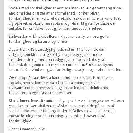
brokvarterer og Nord Vest er gode eksempler på det.
Bydele med forskelligheder er mere innovative og fremgangsrige,
end områder præget af ensformighed. For her bliver
forskelligheden en kulturel og økonomisk dynamo, hvor kulturlivet
og oplevelsesøkonomien vokser og bliver til gavn for både den
enkelte, for erhvervslivet og for samfundet som helhed.
Så hvordan vi får skabt flere inkluderende byrum præget af
forskellighed og kulturel dynamik?
Det er her, FN’s bæredygtighedsmål nr. 11 bliver relevant.
Udgangspunktet er at gøre byer og bebyggelser mere
inkluderende og mere bæredygtige, for derved at styrke
fællesskabet gennem rum, vi er sammen om. Parkerne, byens
kulturelle åndehuller og de forskellige arbejds- og opholdssteder.
Og det opnås kun, hvis vi handler ud fra en helhedsorienteret
indsats, hvor vi kommer væk fra silotænkningen, hvor
civilsamfundet, erhvervslivet og det offentlige udelukkende
fokuserer på egne snævre interesser.
Skal vi kunne leve i fremtidens byer, skabe vækst og give vores børn
gunstige miljøer, skal det altså ske i et samarbejde på tværs af
skellene i vores samfund og under et fælles ansvar. Det er den
eneste løsning mod et bæredygtigt samfund, baseret på
forskellighed.
Her er Danmark unikt.