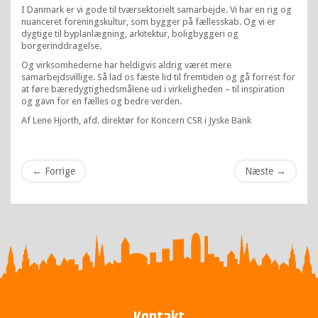
I Danmark er vi gode til tværsektorielt samarbejde. Vi har en rig og
nuanceret foreningskultur, som bygger på fællesskab. Og vi er
dygtige til byplanlægning, arkitektur, boligbyggeri og
borgerinddragelse.
Og virksomhederne har heldigvis aldrig været mere
samarbejdsvillige. Så lad os fæste lid til fremtiden og gå forrest for
at føre bæredygtighedsmålene ud i virkeligheden – til inspiration
og gavn for en fælles og bedre verden.
Af Lene Hjorth, afd. direktør for Koncern CSR i Jyske Bank
←
Forrige
Næste
→