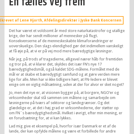
En fælles vej frem
Skrevet af Lene Hjorth, Afdelingsdirektør i Jyske Bank Koncernen
Det har været et voldsomt år med store naturkatastrofer og utallige
krige, der har sendt millioner af mennesker på flugt.
Konsekvenserne af de menneskeskabte klimaforandringer er
uoverskuelige. Den slags elendighed gør det indimellem vanskeligt
at få øje på, at vi er på vej mod mere bæredygtige løsninger.
Når jeg, på trods af tragedierne, alligevel nærer håb for fremtiden
og tror på, at vi klarer det, skyldes det især FN’s nye 17
bæredygtighedsmål, også kaldet SDG-målene. Formålet med de
mål er at skabe et bæredygtigt samfund og at gøre verden mere
lige for alle. Men har vi ikke tidligere hørt, at FN-ledere er blevet
enige om en vigtig målsætning, uden at der for alvor er sket noget?
Jo, men det nye er, at visionen bygger på, at borgere, NGO’er og
virksomheder skal stå sammen om målene og samarbejde om
løsningerne på tværs af sektorer og landegrænser. Og det
glædelige er, at det i høj grad er virksomhederne, der støtter op
om FN´s bæredygtighedsmål. Hvilket i øvrigt, efter min mening, er
en forudsætning for, at vi kan lykkes.
Lad mig give et eksempel på, hvorfor især Danmark er et af de
lande, der kan opfylde målene og være et forbillede for andre