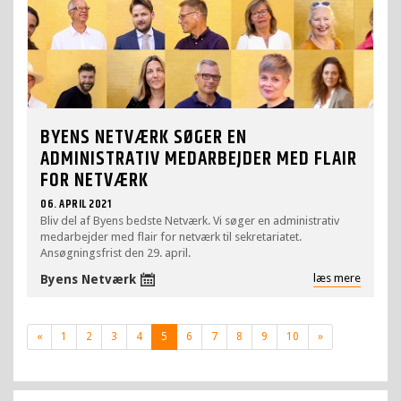
BYENS NETVÆRK SØGER EN
ADMINISTRATIV MEDARBEJDER MED FLAIR
FOR NETVÆRK
06. APRIL 2021
Bliv del af Byens bedste Netværk. Vi søger en administrativ
medarbejder med flair for netværk til sekretariatet.
Ansøgningsfrist den 29. april.
læs mere
Byens Netværk
Previous
Next
«
1
2
3
4
5
6
7
8
9
10
»
page
page