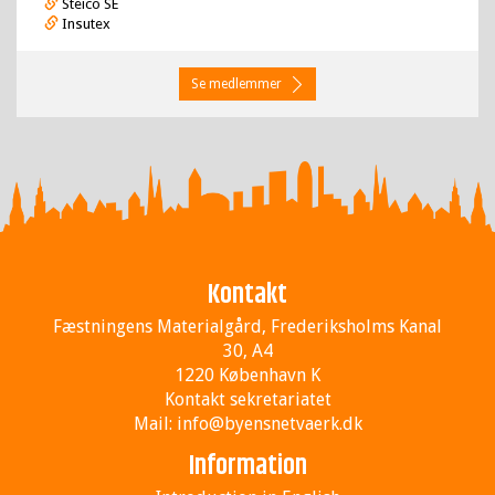
Steico SE
Insutex
Se medlemmer
Kontakt
Fæstningens Materialgård, Frederiksholms Kanal
30, A4
1220 København K
Kontakt sekretariatet
Mail:
info@byensnetvaerk.dk
Information