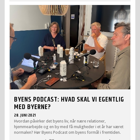
BYENS PODCAST: HVAD SKAL VI EGENTLIG
MED BYERNE?
28. JUNI 2021
Hvordan påvirker det byens liv, når nære relationer,
hjemmearbejde og en by med få muligheder i et år har været
normalen? Hør Byens Podcast om byens formål i fremtiden.